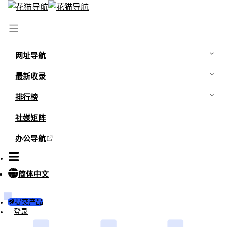
站长有话说：
由于市场竞争，市面上出现很多盗版花猫导航网
的APP软件以及网站，扰乱用户体验，在此声明花猫导航目前
网址导航
有网页版，没有电脑端应用，也没有手机端APP软件。请牢记
猫导航网址：
最新收录
huamaodh.com
花猫搜索
。
排行榜
社媒矩阵
办公导航
热搜
：
禁漫天堂
jmcomic网页版
哪个网站可以免费下载高清图片
水淼aqua各期免费下载
简体中文
禁漫
动漫
禁漫天堂官方网站入口
哔咔
禁漫天堂apk破解版
视频
提交产品
登录