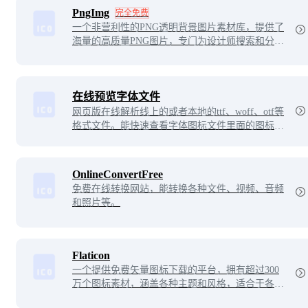
下载输出文件即可。
PngImg
完全免费
一个非营利性的PNG透明背景图片素材库，提供了
海量的高质量PNG图片，专门为设计师搜索和分享
优质的无背景图和剪贴画，用户无需注册即可免费
下载使用！
在线预览字体文件
网页版在线解析线上的或者本地的ttf、woff、otf等
格式文件。能快速查看字体图标文件里面的图标样
式，无需安装即可在线预览。
OnlineConvertFree
免费在线转换网站，能转换各种文件、视频、音频
和照片等。
Flaticon
一个提供免费矢量图标下载的平台，拥有超过300
万个图标素材，涵盖各种主题和风格，适合于各种
应用场景。用户可以免费下载、修改和使用这些图