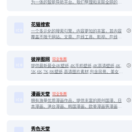
为一体的智能导航平台。我们整理和关联全网的站
点、影视、文章、网盘、图片、视频、人物与公司
等多维数据，构建清晰可视的信息网络，帮助用户
高效发现价值内容。
花猫搜索
一个多元化的搜索引擎，内容更加的丰富，其内容
覆盖不限于网站、文章、在线工具、影视、在线视
频、图片壁纸等等。在一个信息爆炸的时代，获取
有效的信息内容是必不可少的，而花猫搜索正是为
此而生的！
彼岸图网
完全免费
提供最新最全4K壁纸,4K手机壁纸,4K高清壁纸,4K,
5K,6K,7K,8K壁纸,高清图片素材,包含风景、美女、
游戏、动漫、影视、汽车、动物、人物、美食、背
景、平板等高清4K壁纸。
漫画天堂
完全免费
拥有海量优质漫画作品，提供丰富的原创国漫、日
本漫画、港台漫画、韩国漫画、欧美漫画等漫画作
品给漫画爱好者在线阅读。
秀色天堂