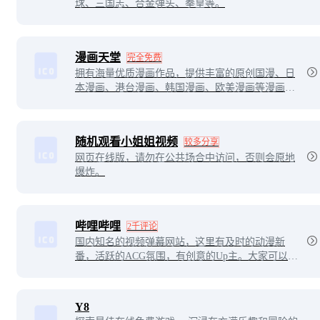
球、三国志、合金弹头、拳皇等。
漫画天堂
完全免费
拥有海量优质漫画作品，提供丰富的原创国漫、日
本漫画、港台漫画、韩国漫画、欧美漫画等漫画作
品给漫画爱好者在线阅读。
随机观看小姐姐视频
较多分享
网页在线版，请勿在公共场合中访问，否则会原地
爆炸。
哔哩哔哩
2千评论
国内知名的视频弹幕网站，这里有及时的动漫新
番，活跃的ACG氛围，有创意的Up主。大家可以在
这里找到许多欢乐。
Y8