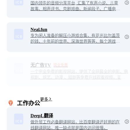
国内领先的音频分享平台, 汇集了有声小说、儿童
故事、相声评书、京剧戏曲、新闻段子、广播电台
等数亿条免费声音内容, 听书、听小说、听故事、
听儿歌、听音乐, 为您找到每一天的精神食粮！
Neal.fun
专为闲人准备的解压小游戏合集，有花光比尔盖茨
的钱、十年前的世界、深海世界等等，每个游戏都
很精美，互动也很有意思，很适合无聊的时候放松
~
无广告TV
完全免费
一个完全免费的影视网站，提供了全网最全的电影、电
视剧、综艺、动漫 、短剧等免费在线观看视频，支持
多设备观看，在线播放速度超快，所有片源都是超清以
上画质。每日更新不断，随时随地畅享视频体验！
更多
工作办公
DeepL翻译
做外贸工作必备翻译网站，比百度翻译还好用的在
线翻译网站，唯一缺点就是国内访问很慢。