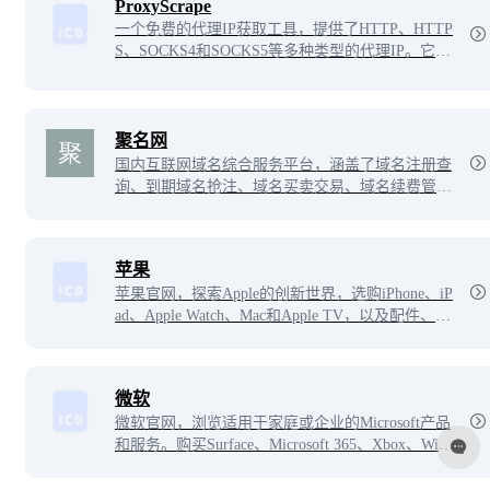
ProxyScrape
一个免费的代理IP获取工具，提供了HTTP、HTTP
S、SOCKS4和SOCKS5等多种类型的代理IP。它的
使用非常简单，只需要在官网上选择所需类型的代
理IP，然后将获取到的代理IP和端口号填写到代码
中即可。
聚名网
国内互联网域名综合服务平台，涵盖了域名注册查
询、到期域名抢注、域名买卖交易、域名续费管理
等多项业务。聚名致力于打造最好的域名交易平
台，聚名，让域名创造更多价值！
苹果
苹果官网，探索Apple的创新世界，选购iPhone、iP
ad、Apple Watch、Mac和Apple TV，以及配件、娱
乐和专业设备支持。
微软
微软官网，浏览适用于家庭或企业的Microsoft产品
和服务。购买Surface、Microsoft 365、Xbox、Wind
ows、Azure等产品/服务。查找下载内容并获取支
持。