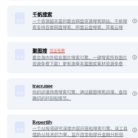
千帆搜索
一个资源超丰富的聚合网盘资源搜索网站。千帆搜
索支持百度网盘搜索、阿里云盘搜索、蓝奏云搜
索、天翼云盘搜索、夸克网盘搜索、迅雷云盘搜
索。可以搜索影视资源、音乐资源、图片资源、电
子书资源、软件资源、小说资源等等。
聚图搜
完全免费
聚合海内外知名图片搜索引擎，一键搜索所有图片
资源免费下载！更有海量丰富图库素材资源免费获
取，主打二次元、插画、唯美、风景、美女壁纸，
分类明细，主题齐全！
trace.moe
你的动漫场景搜索引擎，通过截图搜索动漫。查找
确切的时刻和情节。
Reportify
一个AI投资研究深度内容问答和搜索引擎，该工具
借助AI技术的力量，旨在改变和提升金融分析师处