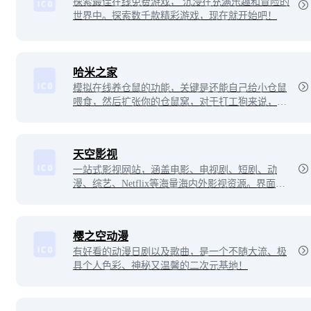
探索最佳在线免费游戏， 沉浸在充满乐趣和冒险的
世界中。探索数千款精彩游戏，现在就开始吧！
哈米之家
模拟在线养仓鼠的功能，关键是还能自己给小仓鼠
喂食，然后扩张你的仓鼠窝，对于打工狗来说，这
样的网站太治愈不过了。
天空影视
一站式影视网站，涵盖电影、电视剧、短剧、动
漫、综艺、Netflix等海量海内外影视资源。界面简
洁清爽，无多余广告，分类清晰易找片，播放速度
稳定流畅，支持在线直接观看，是追剧看片的纯净
便捷选择。
樱之空动漫
有好看的动漫日剧以及歌曲，是一个不随大流、极
具个人色彩、神秘又温馨的二次元基地！