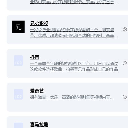
全热门有声小说在线收听服务。有声小说每日更
新，支持电脑和手机上播放。
兄弟影视
一家免费全球影视资源在线观看的平台，拥有海
量、优质、超清蓝光电影和全球的电视剧，高画质
在线动漫。专业全网收集最新，最好看的电视剧、
高清电影、经典动漫、综艺娱乐节目，兄弟影视以
丰富的内容、极致的观看体验、便捷的高速播放、
抖音
24小时多平台无缝应用体验以及快捷！
一个面向全年龄的短视频社区平台，用户可以通过
这款软件选择歌曲，拍摄音乐作品形成自己的作品
爱奇艺
拥有海量、优质、高清的影视剧集等视频内容。
喜马拉雅