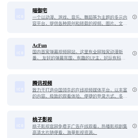
喵御宅
一个以动漫、游戏、音乐、舞蹈等为主题的多元内
容平台，提供各种原创和转载的视频、图片、文字
等内容。可以在喵御宅找到你喜欢的弹幕视频、文
章、图片和插画等作品，也可以成为创作者，分享
关于ACGN的创意和欢乐！
AcFun
国内首家弹幕视频网站，这里有全网独家动漫新
番， 友好的弹幕氛围，有趣的UP主，好玩有科技
感的虚拟偶像，年轻人都在用。
腾讯视频
致力于打造中国领先的在线视频媒体平台，以丰富
的内容、极致的观看体验、便捷的登录方式、多平
台无缝应用体验以及快捷分享的产品特性，主要满
足用户在线观看视频的需求。
桃子影视
桃子影视官网免费无广告在线观看，热播影视剧集
高清大片随便看，海量影视资源。