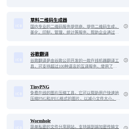
草料二维码生成器
国内专业的二维码服务提供商，提供二维码生成，
美化，印制，管理，统计等服务，帮助企业通过二
维码展示信息并采集线下数据，提升营销和管理效
率。
谷歌翻译
谷歌翻译是由谷歌公司开发的一款在线机器翻译工
具，可支持超过100种语言的互译服务，使用了深
度学习和神经网络技术，能够提供较为准确的翻译
结果。
TinyPNG
免费在线的图片压缩工具，它可以帮助用户快速地
压缩PNG和JPEG格式的图片，以减小文件大小，提
高网站的加载速度，同时还能保持高质量的图片分
辨率。用户只需要将需要压缩的图片上传至TinyPN
G的网站，即可获得压缩后的图片下载链接，非常
Wormhole
方便实用。
简单私密的文件分享网站，支持端到端加密传输文