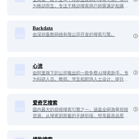
为移动而生，专注于移动搜索用户刚需满足和痛点
解决，致力于创造有用、有趣的全新移动搜索体
验。
Backdata
由深圳备数网络有限公司开发的搜索引擎。
心流
由阿里旗下的公司推出的一款免费AI搜索助手，专
为科研人员、教师、学生和职场人士设计，提升工
作和学习效率。基于淘宝星辰大模型，该AI搜索引
擎具备智能搜索、知识问答、长文本阅读分析和辅
助创作等能力。
爱奇艺搜索
国内最大的视频搜索引擎之一，涵盖全网海量视频
资源，从搜索到观看的无缝衔接，悦享最具品质的
视频搜索体验。