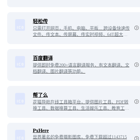
轻松传
只需打开网页，手机、电脑、平板... 跨设备快速传
文件、传文本、传屏幕、传实时视频，64T超大文
件传输，无限速无扫描。
百度翻译
提供即时免费200+语言翻译服务，有文本翻译、文
档翻译、图片翻译等功能。
帮了么
花猫导航在线工具箱平台，提供图片工具、PDF转
换工具、数据换算工具、生活娱乐工具、教育工
具、文本工具、文档转换工具、开发工具、视频工
具等在线服务，让你工作生活皆无忧。
PxHere
世界著名的免费摄影图库，免费下载超过1143715