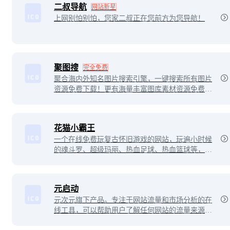
二叔导航
网站新星
上网别怕别怕，您家二叔正在您前方为您导航！
聚图搜
完全免费
聚合海内外知名图片搜索引擎，一键搜索所有图片
资源免费下载！更有海量丰富图库素材资源免费获
取，主打二次元、插画、唯美、风景、美女壁纸，
分类明细，主题齐全！
花猫小霸王
一个在线免费玩复古怀旧游戏的网站，玩遍小时候
的魂斗罗、超级玛丽、热血足球、热血篮球等，支
持在线联机多人一起玩。
元启动
元次元旗下产品。专注于网站流量和市场分析的在
线工具，可以帮助用户了解任何网站的流量来源、
访问量、用户行为以及对手情况。