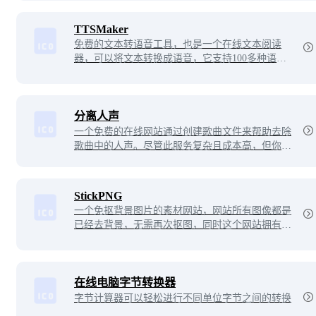
标素材，同时也可以上传自己的图标素材与其他用
户分享。平台具有强大的搜索和筛选功能，让用户
TTSMaker
轻松找到所需的图标素材。
免费的文本转语音工具，也是一个在线文本阅读
器，可以将文本转换成语音，它支持100多种语言
和多种语音风格
分离人声
一个免费的在线网站通过创建歌曲文件来帮助去除
歌曲中的人声。尽管此服务复杂且成本高，但你仍
然可以完全免费使用它，处理通常需要10秒左右。
StickPNG
一个免抠背景图片的素材网站，网站所有图像都是
已经去背景，无需再次抠图，同时这个网站拥有多
种流行常用的分类资源，目前已有数28000+张透明
PNG背景图像免费下载。
在线电脑字节转换器
字节计算器可以轻松进行不同单位字节之间的转换