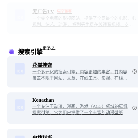
无广告TV
完全免费
一个完全免费的影视网站，提供了全网最全的电影、电
视剧、综艺、动漫 、短剧等免费在线观看视频，支持
多设备观看，在线播放速度超快，所有片源都是超清以
上画质。每日更新不断，随时随地畅享视频体验！
更多
搜索引擎
花猫搜索
一个多元化的搜索引擎，内容更加的丰富，其内容
覆盖不限于网站、文章、在线工具、影视、在线视
频、图片壁纸等等。在一个信息爆炸的时代，获取
有效的信息内容是必不可少的，而花猫搜索正是为
此而生的！
Konachan
一个专注于动漫、漫画、游戏（ACG）领域的壁纸
搜索引擎。它为用户提供了一个丰富的动漫壁纸资
源库，允许动漫爱好者根据关键词搜索他们喜欢的
图片壁纸。利用标签系统对图片进行分类，使得用
户能够更加方便地找到特定风格或主题的个性化动
漫壁纸。
央捷科斯