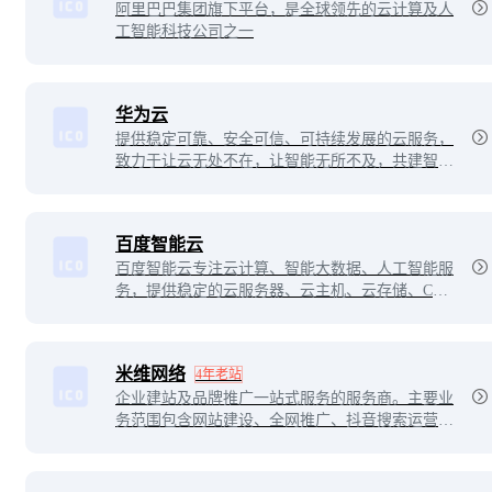
阿里巴巴集团旗下平台，是全球领先的云计算及人
工智能科技公司之一
华为云
提供稳定可靠、安全可信、可持续发展的云服务，
致力于让云无处不在，让智能无所不及，共建智能
世界云底座。助力企业降本增效，全球300万客户
的共同选择。7x24小时专业服务支持，5天内无理
由退订，免费快速备案。
百度智能云
百度智能云专注云计算、智能大数据、人工智能服
务，提供稳定的云服务器、云主机、云存储、CD
N、域名注册、物联网等云服务，支持API对接，
快速备案等专业解决方案。
米维网络
4年老站
企业建站及品牌推广一站式服务的服务商。主要业
务范围包含网站建设、全网推广、抖音搜索运营、
SEO按天扣费、竞价运营、整站优化等。