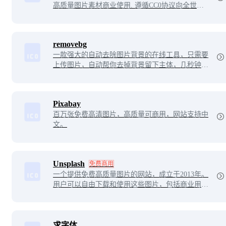
高质量图片素材商业使用. 遵循CC0协议向全世界
分享你的摄影作品。
removebg
一款强大的自动去除图片背景的在线工具，只需要
上传图片，自动帮你去掉背景留下主体，几秒钟的
功夫就能得到一张透明背景的照片。
Pixabay
百万张免费高清图片，高质量可商用，网站支持中
文。
Unsplash
免费商用
一个提供免费高质量图片的网站，成立于2013年。
用户可以自由下载和使用这些图片，包括商业用
途，无需支付费用或申请许可。它覆盖了自然、城
市、人物等多种主题，是设计师、博主等创意工作
者的重要资源。
求字体