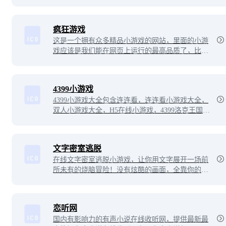
疯狂游戏
这是一个拥有众多精品小游戏的网站，里面的小游
戏应该是我们能在网页上运行的最高品质了，比如
网页版《CS》画质就非常不错，而且该有的警匪、
枪战、守点、安包等要素一点都没少，甚至连武器
检视都有，这老板看了都得迷糊啊。
4399小游戏
4399小游戏大全包含连连看，连连看小游戏大全，
双人小游戏大全，H5在线小游戏，4399洛克王国、
4399赛尔号、4399奥拉星、4399奥比岛、4399弹弹
堂、4399单人小游戏、奥比岛小游戏、造梦西游onl
ine、造梦无双等最新小游戏。
文字密室逃脱
在线文字密室逃脱小游戏，让你用文字展开一场前
所未有的烧脑冒险！没有炫酷的画面，全靠你的想
象力和声音引导，拼凑出一个个充满悬疑的场景。
游戏像思维导图一样展开，点击文字触发故事，双
击深入密室，一层层解锁谜题。别小看这些文字，
恋听网
背后可是藏着无数烧脑的线索！
国内有影响力的有声小说在线收听网，提供最新最