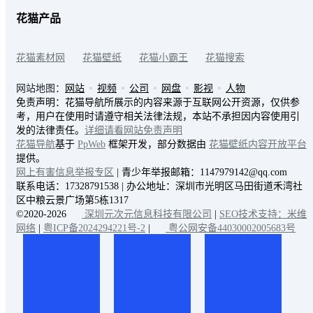
花猫产品
花猫素材网
花猫壁纸
花猫小霸王
花猫搜索
网站地图：
网站
视频
公司
网盘
影视
人物
免责声明：花猫导航所展示的内容来源于互联网公开资源，仅供参
考，用户在使用时请遵守相关法律法规，本站不承担因内容使用引
发的法律责任。
详细请看网站免责声明
花猫导航
基于
PpWeb
框架开发，部分数据由
花猫壁纸内容开放平台
提供。
网上有害信息举报专区
| 青少年举报邮箱：1147979142@qq.com
联系电话：17328791538 | 办公地址：深圳市光明区马田街道禾湾社
区中粮云景广场第5栋1317
©2020-2026
深圳元次元信息科技有限公司
|
SEO技术支持：米维
网络
|
粤ICP备2024294221号-2
|
粤公网安备44030002005683号