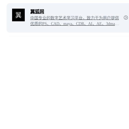
翼狐网
中国专业的数字艺术学习平台，致力于为用户提供
优质的PS、CAD、maya、CDR、AI、AE、3dmax
等软件教程，涵盖平面设计、游戏制作、影视后
期、UI设计等九大行业，同时提供CG素材插件下
载及新鲜设计资讯。