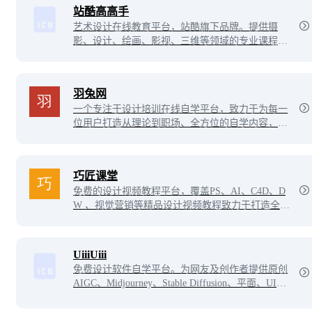
站酷高高手
艺术设计在线教育平台，站酷旗下品牌。提供摄
影、设计、绘画、影视、三维等领域的专业课程及
服务。不论是零基础的设计爱好者、亟待入行的设
计新人，还是自驱进阶的设计从业者，都可以通过
3000余门包罗万象的在线课程。
羽兔网
一个专注于设计培训在线自学平台，致力于为每一
位用户打造从理论到职场、全方位的自学内容，目
前网站提供室内、平面、电商、UI、影视、职场办
公等精品设计视频教程，为每一个热爱设计、想学
到实用技能的学习者，提供贴心的一站式学习服
巧匠课堂
务。
免费的设计视频教程平台，覆盖PS、AI、C4D、D
W 、视觉营销等精品设计视频教程致力于打造全网
实用的设计经验教程。
UiiiUiii
免费设计软件自学平台。为网友及创作者提供原创
AIGC、Midjourney、Stable Diffusion、平面、UI、
网页、C4D、Sketch、动效等免费教程。提供软件
下载安装教程。优设网旗下站点。