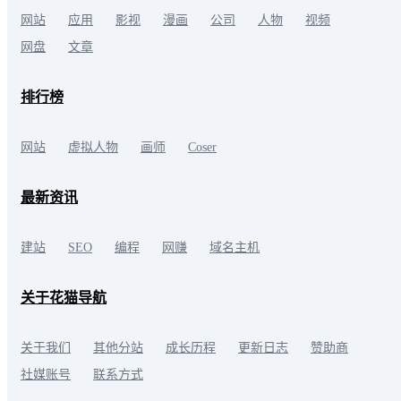
网站
应用
影视
漫画
公司
人物
视频
网盘
文章
排行榜
网站
虚拟人物
画师
Coser
最新资讯
建站
SEO
编程
网赚
域名主机
关于花猫导航
关于我们
其他分站
成长历程
更新日志
赞助商
社媒账号
联系方式