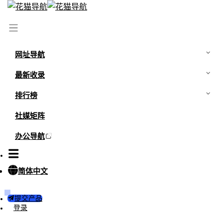
首页
/
所有类别
/
创意设计
网址导航
创意设计
分享
最新收录
复制链接
排行榜
社媒矩阵
办公导航
简体中文
提交产品
登录