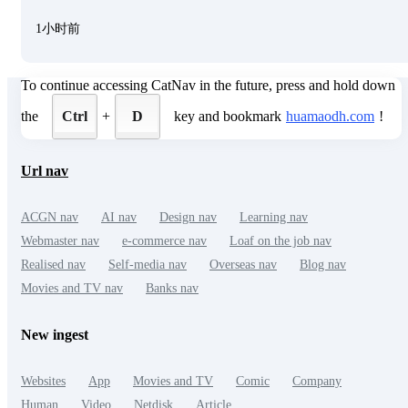
1小时前
To continue accessing CatNav in the future, press and hold down
the
Ctrl
+
D
key and bookmark
huamaodh.com
!
Url nav
ACGN nav
AI nav
Design nav
Learning nav
Webmaster nav
e-commerce nav
Loaf on the job nav
Realised nav
Self-media nav
Overseas nav
Blog nav
Movies and TV nav
Banks nav
New ingest
Websites
App
Movies and TV
Comic
Company
Human
Video
Netdisk
Article