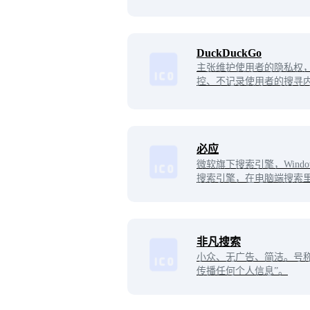
DuckDuckGo
主张维护使用者的隐私权
控、不记录使用者的搜寻
必应
微软旗下搜索引擎，Wind
搜索引擎，在电脑端搜索
搜索引擎了。
非凡搜索
小众、无广告、简洁。号称
传播任何个人信息”。