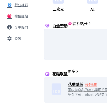
行业视野
二次元
AI
摸鱼趣站
联系站长
白金赞助
关于我们
设置
更多
花猫联盟
花猫壁纸
较多收藏
国内最良心的ACG类图片
免费下载；网站内容涵盖
系插画、二次元插画、手绘
等作品。