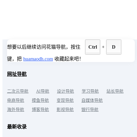
想要以后继续访问花猫导航，按住
Ctrl
+
D
键，把
huamaodh.com
收藏起来吧！
网址导航
二次元导航
AI导航
设计导航
学习导航
站长导航
电商导航
摸鱼导航
变现导航
自媒体导航
海外导航
博客导航
影视导航
银行导航
最新收录