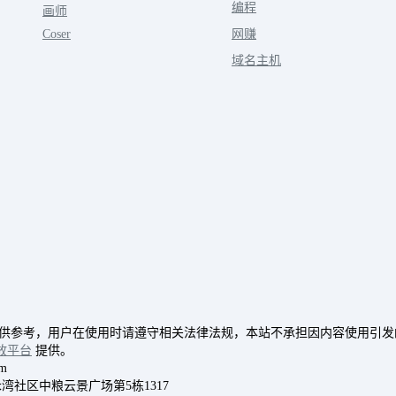
编程
画师
Coser
网赚
域名主机
供参考，用户在使用时请遵守相关法律法规，本站不承担因内容使用引发
放平台
提供。
m
道禾湾社区中粮云景广场第5栋1317