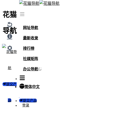
花猫
首页
/
网站
/
中国大学MOOC
/
科普
/
中国大学MOOC是什么？
网址导航
导航
最新收录
排行榜
社媒矩阵
办公导航
提交产
简体中文
品
提交产品
中国大学MOOC是什么？
登录