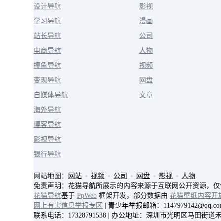
设计导航
影视
学习导航
漫画
站长导航
公司
电商导航
人物
摸鱼导航
视频
变现导航
网盘
自媒体导航
文章
海外导航
博客导航
影视导航
银行导航
网站地图：
网站
视频
公司
网盘
影视
人物
免责声明：花猫导航所展示的内容来源于互联网公开资源，仅
花猫导航
基于
PpWeb
框架开发，部分数据由
花猫壁纸内容开
网上有害信息举报专区
| 青少年举报邮箱：1147979142@qq.co
联系电话：17328791538 | 办公地址：深圳市光明区马田街