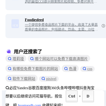
选的最佳CC0高分辨率照片和视频，免费可用于个
人以及商业用途，无限制免费下载使用，包含的分
类有海滩、高清壁纸、抽象、自然、商务等等。
Foodiesfeed
一个提供免费食品照片下载的平台，收录了大量高
质量的食品照片，包括甜点、饮品、主菜、沙拉
等。这些照片都经过精心摄制和编辑，适合于餐
厅、食品公司和个人使用。用户可以免费下载这些
照片，并在任何地方使用，也可以上传自己的食品
照片与其他用户分享。
用户还搜索了
塔莉垭
哪个网站可以免费下载高清图片
有哪些免费下载图片的网站
色漫
cos
软件下载网站
pixivel
必应
Yandex
谷歌
百度
搜狗
360
头条
哔哩哔哩
抖音
淘宝
想要以后继续访问花猫导航，按住
Ctrl
+
D
键，把
huamaodh.com
收藏起来吧！