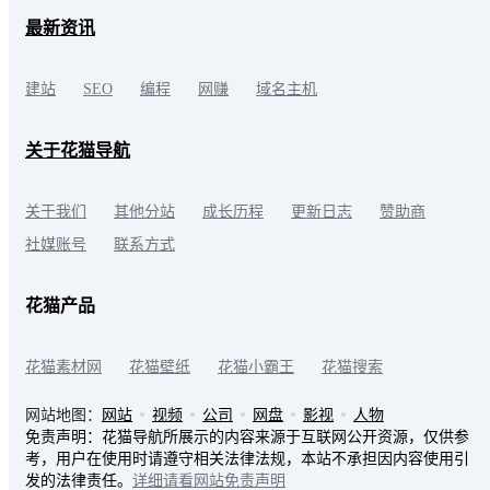
最新资讯
建站
SEO
编程
网赚
域名主机
关于花猫导航
关于我们
其他分站
成长历程
更新日志
赞助商
社媒账号
联系方式
花猫产品
花猫素材网
花猫壁纸
花猫小霸王
花猫搜索
网站地图：
网站
视频
公司
网盘
影视
人物
免责声明：花猫导航所展示的内容来源于互联网公开资源，仅供参
考，用户在使用时请遵守相关法律法规，本站不承担因内容使用引
发的法律责任。
详细请看网站免责声明