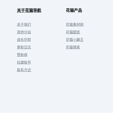
关于花猫导航
花猫产品
关于我们
花猫素材网
其他分站
花猫壁纸
成长历程
花猫小霸王
更新日志
花猫搜索
赞助商
社媒账号
联系方式