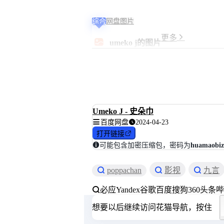
综合
网盘
图片
4
4
4
4
4
5
1
1
1
1
1
4
4
4
6
6
6
4
4
4
4
1
1
1
1
1
1
1
1
4
1
1
1
6
6
4
4
4
4
4
更多
umeko j的图片
6
6
6
6
6
9
7
7
7
7
7
0
0
0
0
0
0
0
0
0
0
7
7
7
7
7
7
7
7
0
7
7
7
0
0
0
0
0
0
0
7
7
7
7
7
0
3
3
3
3
3
3
3
3
4
4
4
3
3
3
3
3
3
3
3
3
3
3
3
3
3
3
3
4
4
3
3
3
3
3
2
2
2
2
2
1
5
6
6
6
6
2
2
2
8
8
8
2
2
2
2
6
6
6
6
6
6
6
6
2
6
6
6
8
8
2
2
2
2
2
x
x
x
x
x
x
x
x
x
x
x
x
x
x
x
x
x
x
x
x
x
x
x
x
x
x
x
x
x
x
x
x
x
x
x
x
x
x
x
x
7
7
7
7
7
8
3
3
3
3
3
6
6
6
4
4
4
6
6
6
6
3
3
3
3
3
3
3
3
6
3
3
3
4
4
6
6
6
6
6
0
0
0
0
0
6
0
0
0
0
0
0
0
0
0
0
0
0
0
0
0
0
0
0
0
0
0
0
0
0
0
0
0
0
0
0
0
0
0
0
0
0
0
0
0
2
7
8
8
8
8
4
4
4
3
3
3
4
4
4
4
8
8
8
8
8
8
8
8
4
8
8
8
3
3
4
4
4
4
4
8
8
8
8
8
6
7
8
8
8
8
8
8
8
2
2
2
8
8
8
8
8
8
8
8
8
8
8
8
8
8
8
8
2
2
8
8
8
8
8
Umeko J - 史朵巾
百度网盘
2024-04-23
打开链接
可能包含加密压缩包，密码为
huamaobiz
poppachan
影视
九言
必应
Yandex
谷歌
百度
搜狗
360
头条
哔
想要以后继续访问花猫导航，按住