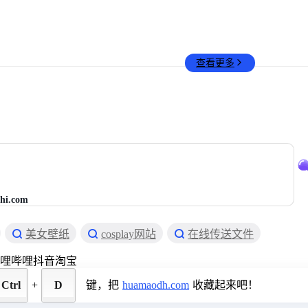
查看更多
hi.com
美女壁纸
cosplay网站
在线传送文件
哩哔哩
抖音
淘宝
Ctrl
+
D
键，把
huamaodh.com
收藏起来吧！