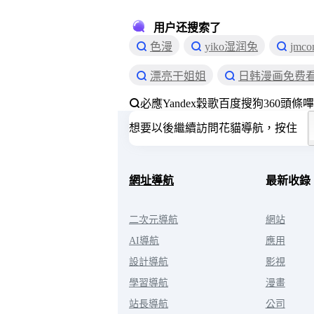
等等。
用户还搜索了
色漫
yiko湿润兔
jmc
漂亮干姐姐
日韩漫画免费
必應
Yandex
穀歌
百度
搜狗
360
頭條
嗶
想要以後繼續訪問花貓導航，按住
網址導航
最新收錄
二次元導航
網站
AI導航
應用
設計導航
影視
學習導航
漫畫
站長導航
公司