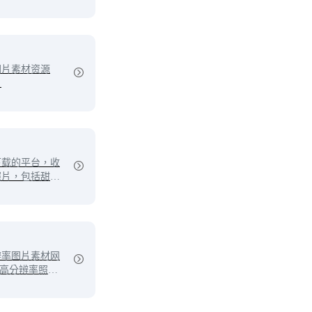
图片素材资源
。
下载的平台，收
照片，包括甜
等。这些照片都
适合于餐厅、食
户可以免费下载
方使用，也可以
其他用户分享。
辨率图片素材网
0高分辨率照片
人以及商业用
用，包含的分类
象、自然、商务