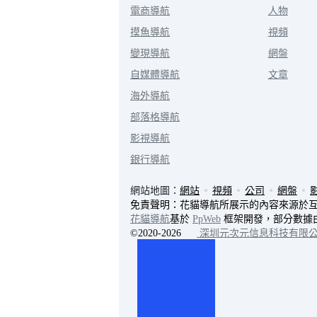
電商導航
人物
摸魚導航
視頻
變現導航
網盤
自媒體導航
文章
海外導航
部落格導航
影視導航
銀行導航
網站地圖：
網站
視頻
公司
網盤
免責聲明：花貓導航所展示的內容來源於
花貓導航
基於
PpWeb
框架開發，部分數據
©2020-2026
深圳元次元信息科技有限