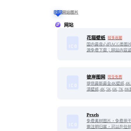
综合
网站
图片
网站
花猫壁纸
较多收藏
国内最良心的ACG类图
源免费下载；网站内容
画、日系插画、二次元
漫、COS等作品。
彼岸图网
完全免费
提供最新最全4K壁纸,4K
清壁纸,4K,5K,6K,7K,
素材,包含风景、美女、
视、汽车、动物、人物
平板等高清4K壁纸。
Pexels
免费素材图片，免费用于
需注明归属，可以在任