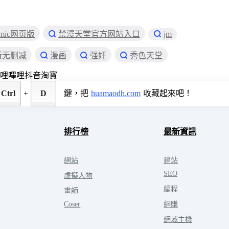
omic网页版
禁漫天堂官方网站入口
jm
看无删减
漫画
强奸
秀色天堂
哩嗶哩
抖音
淘寶
Ctrl
+
D
鍵，把
huamaodh.com
收藏起來吧！
排行榜
最新資訊
網站
建站
SEO
虛擬人物
編程
畫師
Coser
網賺
網域主機