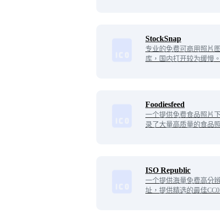
StockSnap
专业的免费可商用照片
库，国内打开较为缓慢
Foodiesfeed
一个提供免费食品照片
录了大量高质量的食品
点、饮品、主菜、沙拉
经过精心摄制和编辑，
品公司和个人使用。用
这些照片，并在任何地
ISO Republic
上传自己的食品照片与
一个提供海量免费高分
址，提供精选的最佳CC
和视频，免费可用于个
途，无限制免费下载使
有海滩、高清壁纸、抽