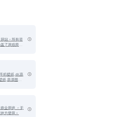
片网站，所有资
涵盖了游戏原
插画、手绘、动
手机壁纸,4K高
8K壁纸,高清图片
游戏、动漫、影
、美食、背景、
商业用途 ，无
何地方使用。