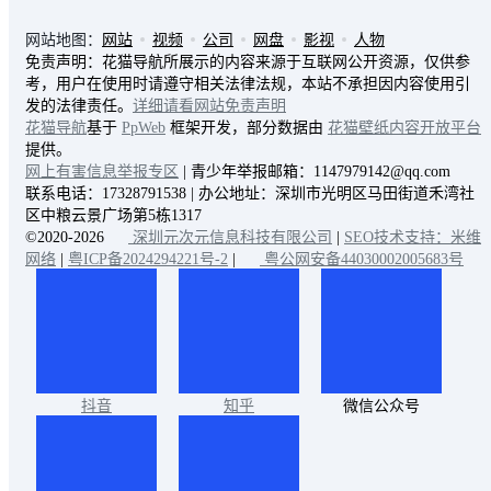
网站地图：
网站
视频
公司
网盘
影视
人物
免责声明：花猫导航所展示的内容来源于互联网公开资源，仅供参
考，用户在使用时请遵守相关法律法规，本站不承担因内容使用引
发的法律责任。
详细请看网站免责声明
花猫导航
基于
PpWeb
框架开发，部分数据由
花猫壁纸内容开放平台
提供。
网上有害信息举报专区
| 青少年举报邮箱：1147979142@qq.com
联系电话：17328791538 | 办公地址：深圳市光明区马田街道禾湾社
区中粮云景广场第5栋1317
©2020-2026
深圳元次元信息科技有限公司
|
SEO技术支持：米维
网络
|
粤ICP备2024294221号-2
|
粤公网安备44030002005683号
抖音
知乎
微信公众号