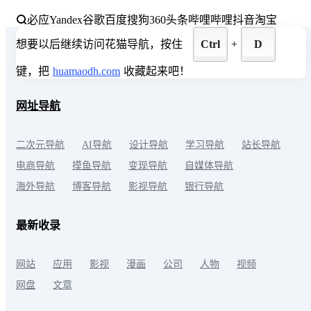
必应
Yandex
谷歌
百度
搜狗
360
头条
哔哩哔哩
抖音
淘宝
想要以后继续访问花猫导航，按住
Ctrl
+
D
键，把
huamaodh.com
收藏起来吧！
网址导航
二次元导航
AI导航
设计导航
学习导航
站长导航
电商导航
摸鱼导航
变现导航
自媒体导航
海外导航
博客导航
影视导航
银行导航
最新收录
网站
应用
影视
漫画
公司
人物
视频
网盘
文章