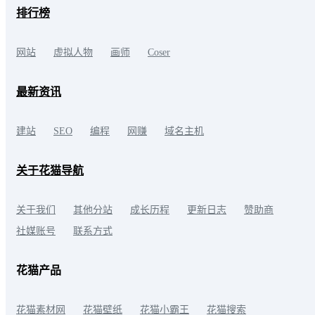
排行榜
网站
虚拟人物
画师
Coser
最新资讯
建站
SEO
编程
网赚
域名主机
关于花猫导航
关于我们
其他分站
成长历程
更新日志
赞助商
社媒账号
联系方式
花猫产品
花猫素材网
花猫壁纸
花猫小霸王
花猫搜索