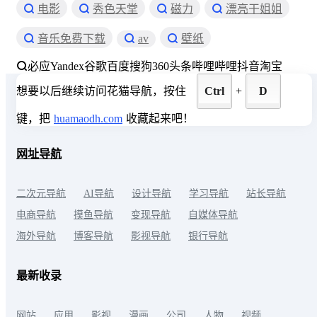
电影
秀色天堂
磁力
漂亮干姐姐
音乐免费下载
av
壁纸
必应
Yandex
谷歌
百度
搜狗
360
头条
哔哩哔哩
抖音
淘宝
想要以后继续访问花猫导航，按住
Ctrl
+
D
键，把
huamaodh.com
收藏起来吧！
网址导航
二次元导航
AI导航
设计导航
学习导航
站长导航
电商导航
摸鱼导航
变现导航
自媒体导航
海外导航
博客导航
影视导航
银行导航
最新收录
网站
应用
影视
漫画
公司
人物
视频