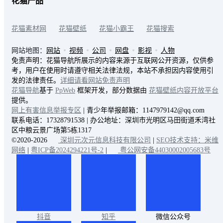
花猫产品
花猫素材网
花猫壁纸
花猫小霸王
花猫搜索
网站地图：
网站
视频
公司
网盘
影视
人物
免责声明：花猫导航所展示的内容来源于互联网公开资源，仅供参
考，用户在使用时请遵守相关法律法规，本站不承担因内容使用引
发的法律责任。
详细请看网站免责声明
花猫导航
基于
PpWeb
框架开发，部分数据由
花猫壁纸内容开放平台
提供。
网上有害信息举报专区
| 青少年举报邮箱：1147979142@qq.com
联系电话：17328791538 | 办公地址：深圳市光明区马田街道禾湾社
区中粮云景广场第5栋1317
©2020-2026
深圳元次元信息科技有限公司
|
SEO技术支持：米维
网络
|
粤ICP备2024294221号-2
|
粤公网安备44030002005683号
抖音
知乎
微信公众号