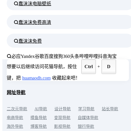
蠢沫沫电脑壁纸
蠢沫沫免费高清
蠢沫沫免费
必应
Yandex
谷歌
百度
搜狗
360
头条
哔哩哔哩
抖音
淘宝
想要以后继续访问花猫导航，按住
Ctrl
+
D
键，把
huamaodh.com
收藏起来吧！
网址导航
二次元导航
AI导航
设计导航
学习导航
站长导航
电商导航
摸鱼导航
变现导航
自媒体导航
海外导航
博客导航
影视导航
银行导航