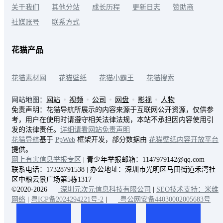
关于我们
其他分站
成长历程
更新日志
赞助商
社媒账号
联系方式
花猫产品
花猫素材网
花猫壁纸
花猫小霸王
花猫搜索
网站地图：
网站
视频
公司
网盘
影视
人物
免责声明：花猫导航所展示的内容来源于互联网公开资源，仅供参
考，用户在使用时请遵守相关法律法规，本站不承担因内容使用引
发的法律责任。
详细请看网站免责声明
花猫导航
基于
PpWeb
框架开发，部分数据由
花猫壁纸内容开放平台
提供。
网上有害信息举报专区
| 青少年举报邮箱：1147979142@qq.com
联系电话：17328791538 | 办公地址：深圳市光明区马田街道禾湾社
区中粮云景广场第5栋1317
©2020-2026
深圳元次元信息科技有限公司
|
SEO技术支持：米维
网络
|
粤ICP备2024294221号-2
|
粤公网安备44030002005683号