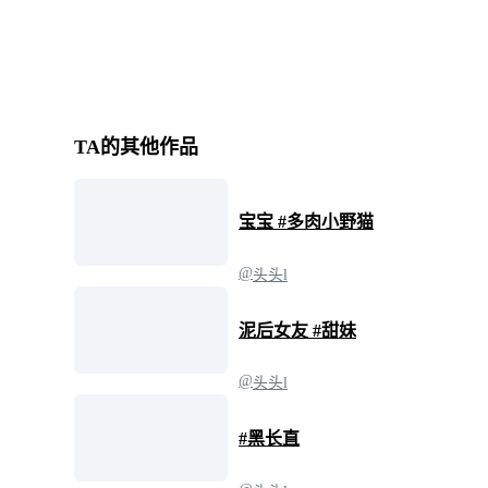
TA的其他作品
宝宝 #多肉小野猫
@
头头l
泥后女友 #甜妹
@
头头l
#黑长直