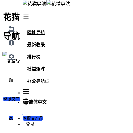
花猫
首页
/
视频
/
#反差
发布时间：2024年09月18日
网址导航
导航
#反差
最新收录
排行榜
社媒矩阵
头头l
办公导航
提交产
简体中文
品
提交产品
登录