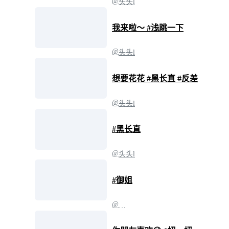
@
头头l
我来啦～ #浅跳一下
@
头头l
想要花花 #黑长直 #反差
@
头头l
#黑长直
@
头头l
#御姐
@
头
头l