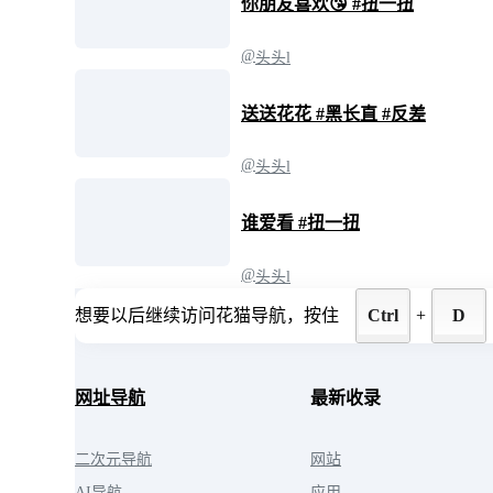
你朋友喜欢😘 #扭一扭
@
头头l
送送花花 #黑长直 #反差
@
头头l
谁爱看 #扭一扭
@
头头l
想要以后继续访问花猫导航，按住
Ctrl
+
D
网址导航
最新收录
二次元导航
网站
AI导航
应用