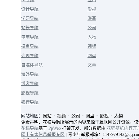
设计导航
影视
学习导航
漫画
站长导航
公司
电商导航
人物
摸鱼导航
视频
变现导航
网盘
自媒体导航
文章
海外导航
博客导航
影视导航
银行导航
网站地图：
网站
视频
公司
网盘
影视
人物
免责声明：花猫导航所展示的内容来源于互联网公开资源，仅
花猫导航
基于
PpWeb
框架开发，部分数据由
花猫壁纸内容开
网上有害信息举报专区
| 青少年举报邮箱：1147979142@qq.co