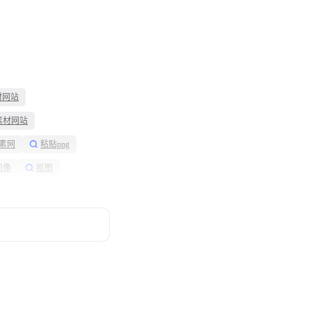
材网站
素材网站
素网
粘贴png
图像
抠图