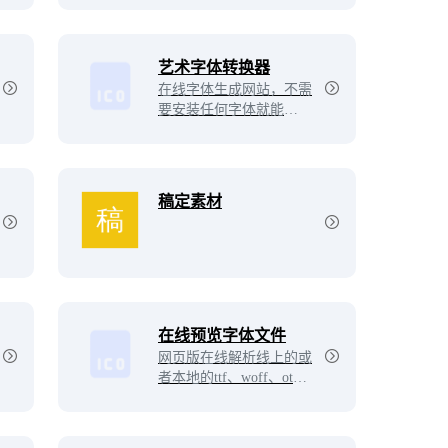
材与其他用户分享。
艺术字体转换器
在线字体生成网站，不需
要安装任何字体就能直接
生成艺术字图片
稿定素材
在线预览字体文件
网页版在线解析线上的或
者本地的ttf、woff、otf等
格式文件。能快速查看字
体图标文件里面的图标样
式，无需安装即可在线预