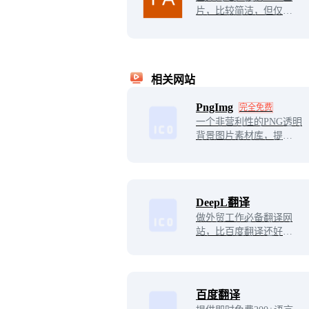
片，比较简洁，但仅支持
英文搜索。
相关网站
PngImg
完全免费
一个非营利性的PNG透明
背景图片素材库，提供了
海量的高质量PNG图片，
专门为设计师搜索和分享
优质的无背景图和剪贴
画，用户无需注册即可免
DeepL翻译
费下载使用！
做外贸工作必备翻译网
站，比百度翻译还好用的
在线翻译网站，唯一缺点
就是国内访问很慢。
百度翻译