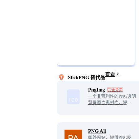
查看
StickPNG 替代品
PngImg
完全免费
一个非营利性的PNG透明
背景图片素材库，提供了
海量的高质量PNG图片，
专门为设计师搜索和分享
优质的无背景图和剪贴
画，用户无需注册即可免
PNG All
费下载使用！
国外网站，提供PNG图