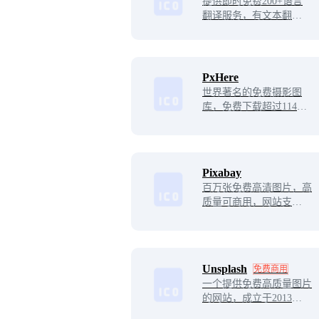
提供即时免费200+语言
翻译服务，有文本翻译、
文档翻译、图片翻译等功
能。
PxHere
世界著名的免费摄影图
库，免费下载超过114371
5高质量图片素材商业使
用. 遵循CC0协议向全世
界分享你的摄影作品。
Pixabay
百万张免费高清图片，高
质量可商用，网站支持中
文。
Unsplash
免费商用
一个提供免费高质量图片
的网站，成立于2013年。
用户可以自由下载和使用