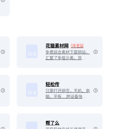
花猫素材网
5年老站
免费综合素材下载网站，
汇聚了免抠元素、背景素
材、高清图片、电商模
板、UI界面等素材。
轻松传
只需打开网页，手机、电
脑、平板... 跨设备快速
传文件、传文本、传屏
幕、传实时视频，64T超
大文件传输，无限速无扫
描。
帮了么