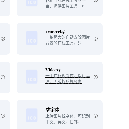
花猫导航在线工具箱平
台，提供图片工具、PDF
转换工具、数据换算工
具、生活娱乐工具、教育
工具、文本工具、文档转
换工具、开发工具、视频
removebg
工具等在线服务，让你工
一款强大的自动去除图片
作生活皆无忧。
背景的在线工具，只需要
上传图片，自动帮你去掉
背景留下主体，几秒钟的
功夫就能得到一张透明背
景的照片。
Videezy
一个在线视频库，提供高
清、无版权的视频素材下
载和分享服务。平台收录
了数千个专业摄影师和爱
好者制作的视频素材，包
括自然风光、城市风景、
求字体
人物动作等多个类别。用
户可以免费或付费下载并
上传图片找字体，可识别
使用这些视频素材，也可
中文、英文、日韩、书法
以上传自己制作的视频素
等多种字体。