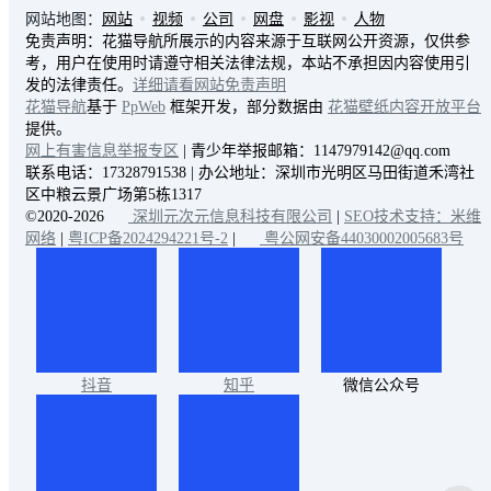
网站地图：
网站
视频
公司
网盘
影视
人物
免责声明：花猫导航所展示的内容来源于互联网公开资源，仅供参
考，用户在使用时请遵守相关法律法规，本站不承担因内容使用引
发的法律责任。
详细请看网站免责声明
花猫导航
基于
PpWeb
框架开发，部分数据由
花猫壁纸内容开放平台
提供。
网上有害信息举报专区
| 青少年举报邮箱：1147979142@qq.com
联系电话：17328791538 | 办公地址：深圳市光明区马田街道禾湾社
区中粮云景广场第5栋1317
©2020-2026
深圳元次元信息科技有限公司
|
SEO技术支持：米维
网络
|
粤ICP备2024294221号-2
|
粤公网安备44030002005683号
抖音
知乎
微信公众号