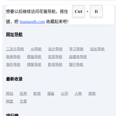
前沿资讯，解决选题素材收集的工作需求，让你内
容创作更轻松高效。自媒体、公众号运营的高效工
想要以后继续访问花猫导航，按住
Ctrl
+
D
具。
键，把
huamaodh.com
收藏起来吧！
网址导航
二次元导航
AI导航
设计导航
学习导航
站长导航
电商导航
摸鱼导航
变现导航
自媒体导航
海外导航
博客导航
影视导航
银行导航
最新收录
网站
应用
影视
漫画
公司
人物
视频
网盘
文章
排行榜