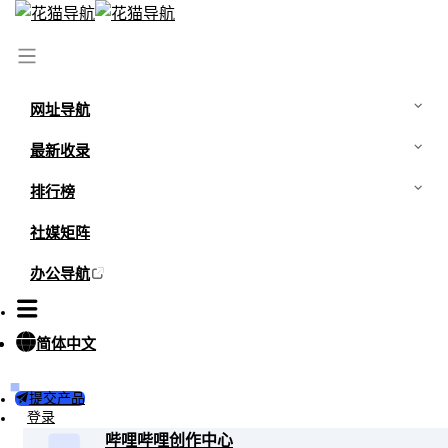
网址导航
最新收录
排行榜
社媒矩阵
更多
办公导航
自媒体发布
微信公众平台
简体中文
国内最受欢迎的自媒体平台之一，适合发表各类文
章、小说、科普等。微信公众号支持赞赏功能，并
且拥有庞大的用户群体。
提交产品
登录
哔哩哔哩创作中心