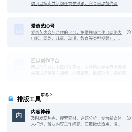
你可以搜索并订阅任意关键词，它会自动帮你聚合
整理并实时更新相关资讯，同时会智能分析你的兴
趣爱好，为你推荐感兴趣的内容。看新闻资讯，一
点就够了！
爱奇艺iQ号
爱奇艺内容与合作的平台，提供视频合作（网络大
电影、网剧、儿童、动漫、教育等类型视频）、自
媒体、文学创作、漫画作品、泡泡圈主、直播主播
等各种类型的深度合作。
西瓜创作平台
西瓜创作者的专属创作平台，支持用户发布西瓜视频，
并通过提供发布视频、内容管理、数据分析、评论管
理、收益分析、创作激励、创作课程、消息管理等服务
助力西瓜用户高效运营和创作！
更多
排版工具
内容神器
及时发现热点、搜索素材、选题分析，专为新媒体
人打造，解决内容工作问题。汇聚微信热点、微博
热榜、知乎最热、百度热搜等全网热门平台最热最