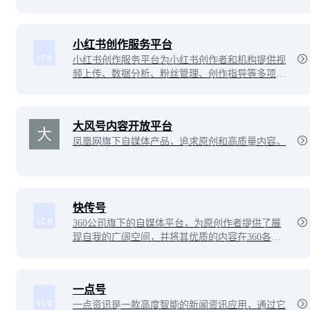
网和搜狐新闻客户端三端资源大力推广媒体和自媒
体优质内容的平台，将不断为入驻的媒体单位和自
媒体人提供更好的服务。
小红书创作服务平台
小红书创作服务平台为小红书创作者和机构提供视
频上传、数据分析、粉丝管理、创作指导等多项运
营服务，助力用户解锁更多创作者专属功能，体验
高效创作！
大风号内容开放平台
凤凰网旗下自媒体产品，追求原创和高质量内容。
快传号
360公司旗下的自媒体平台，为原创作者提供了展
现自我的广阔空间，并将其优质的内容在360各产
品端精准推荐给欣赏自己的受众。让那个用心书写
的人，更加闪耀夺目。
一点号
一点资讯是一款高度智能的新闻资讯应用，通过它