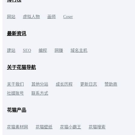
网站
虚拟人物
画师
Coser
最新资讯
建站
SEO
编程
网赚
域名主机
关于花猫导航
关于我们
其他分站
成长历程
更新日志
赞助商
社媒账号
联系方式
花猫产品
花猫素材网
花猫壁纸
花猫小霸王
花猫搜索