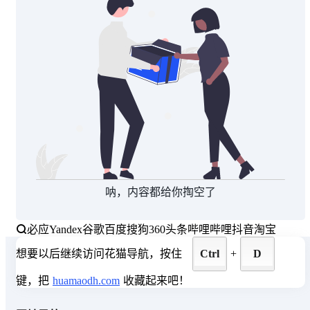
呐，内容都给你掏空了
必应
Yandex
谷歌
百度
搜狗
360
头条
哔哩哔哩
抖音
淘宝
想要以后继续访问花猫导航，按住
Ctrl
+
D
键，把
huamaodh.com
收藏起来吧！