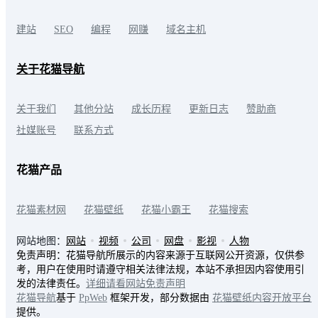
建站
SEO
编程
网赚
域名主机
关于花猫导航
关于我们
其他分站
成长历程
更新日志
赞助商
社媒账号
联系方式
花猫产品
花猫素材网
花猫壁纸
花猫小霸王
花猫搜索
网站地图：
网站
视频
公司
网盘
影视
人物
免责声明：花猫导航所展示的内容来源于互联网公开资源，仅供参
考，用户在使用时请遵守相关法律法规，本站不承担因内容使用引
发的法律责任。
详细请看网站免责声明
花猫导航
基于
PpWeb
框架开发，部分数据由
花猫壁纸内容开放平台
提供。