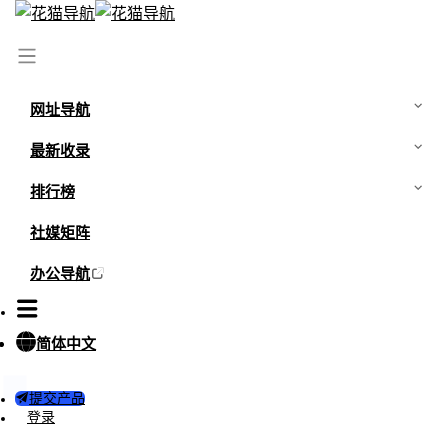
首页
/
最新资讯
/
家长禁止女儿玩COS，除了不理解，其实还有其它
原因
网址导航
最新收录
排行榜
社媒矩阵
办公导航
简体中文
提交产品
登录