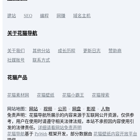
建站
SEO
编程
网赚
域名主机
关于花猫导航
关于我们
其他分站
成长历程
更新日志
赞助商
社媒账号
联系方式
花猫产品
花猫素材网
花猫壁纸
花猫小霸王
花猫搜索
网站地图：
网站
视频
公司
网盘
影视
人物
免责声明：花猫导航所展示的内容来源于互联网公开资源，仅供参
考，用户在使用时请遵守相关法律法规，本站不承担因内容使用引
发的法律责任。
详细请看网站免责声明
花猫导航
基于
PpWeb
框架开发，部分数据由
花猫壁纸内容开放平台