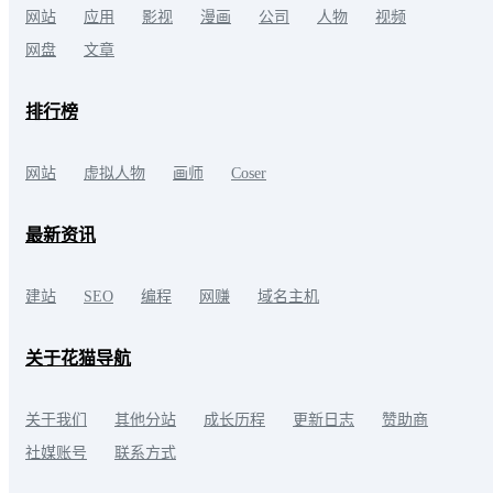
网站
应用
影视
漫画
公司
人物
视频
网盘
文章
排行榜
网站
虚拟人物
画师
Coser
最新资讯
建站
SEO
编程
网赚
域名主机
关于花猫导航
关于我们
其他分站
成长历程
更新日志
赞助商
社媒账号
联系方式