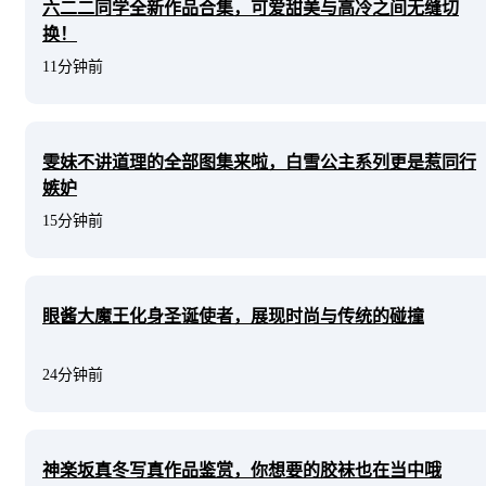
六二二同学全新作品合集，可爱甜美与高冷之间无缝切
换！
11分钟前
雯妹不讲道理的全部图集来啦，白雪公主系列更是惹同行
嫉妒
15分钟前
眼酱大魔王化身圣诞使者，展现时尚与传统的碰撞
24分钟前
神楽坂真冬写真作品鉴赏，你想要的胶袜也在当中哦