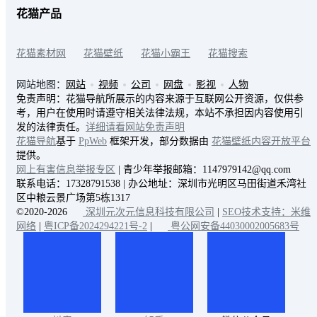
花猫产品
花猫素材网
花猫壁纸
花猫小霸王
花猫搜索
网站地图：
网站
视频
公司
网盘
影视
人物
免责声明：花猫导航所展示的内容来源于互联网公开资源，仅供参
考，用户在使用时请遵守相关法律法规，本站不承担因内容使用引
发的法律责任。
详细请看网站免责声明
花猫导航
基于
PpWeb
框架开发，部分数据由
花猫壁纸内容开放平台
提供。
网上有害信息举报专区
| 青少年举报邮箱：1147979142@qq.com
联系电话：17328791538 | 办公地址：深圳市光明区马田街道禾湾社
区中粮云景广场第5栋1317
©2020-2026
深圳元次元信息科技有限公司
|
SEO技术支持：米维
网络
|
粤ICP备2024294221号-2
|
粤公网安备44030002005683号