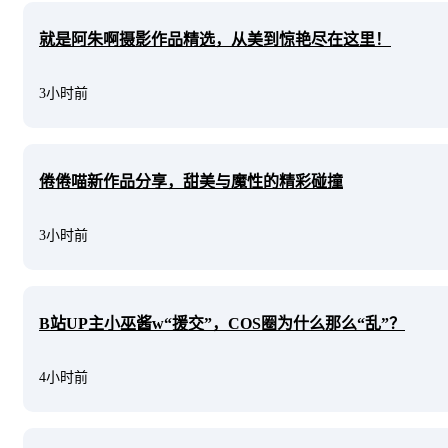
就是阿朱啊摄影作品精选，从美到惊艳尽在这里！
3小时前
倦倦喵新作品分享，甜美与魔性的精彩碰撞
3小时前
B站UP主小巫酱w“援交”，COS圈为什么那么“乱”？
4小时前