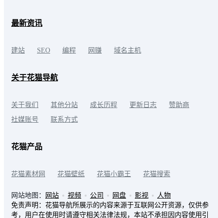
最新资讯
建站
SEO
编程
网赚
域名主机
关于花猫导航
关于我们
其他分站
成长历程
更新日志
赞助商
社媒账号
联系方式
花猫产品
花猫素材网
花猫壁纸
花猫小霸王
花猫搜索
网站地图：
网站
视频
公司
网盘
影视
人物
免责声明：花猫导航所展示的内容来源于互联网公开资源，仅供参
考，用户在使用时请遵守相关法律法规，本站不承担因内容使用引