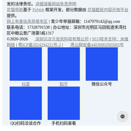
发的法律责任。
详细请看网站免责声明
花猫导航
基于
PpWeb
框架开发，部分数据由
花猫壁纸内容开放平台
提供。
网上有害信息举报专区
| 青少年举报邮箱：1147979142@qq.com
联系电话：17328791538 | 办公地址：深圳市光明区马田街道禾湾社
区中粮云景广场第5栋1317
©2020-2026
深圳元次元信息科技有限公司
|
SEO技术支持：米维
网络
|
粤ICP备2024294221号-2
|
粤公网安备44030002005683号
抖音
知乎
微信公众号
QQ扫码洽谈合作
手机扫码查看