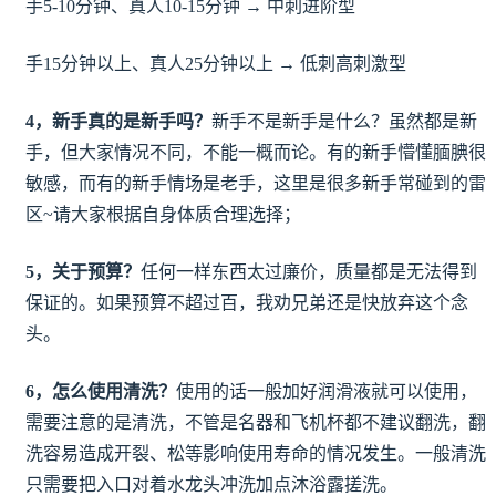
手5-10分钟、真人10-15分钟 → 中刺进阶型
手15分钟以上、真人25分钟以上 → 低刺高刺激型
4，新手真的是新手吗？
新手不是新手是什么？虽然都是新
手，但大家情况不同，不能一概而论。有的新手懵懂腼腆很
敏感，而有的新手情场是老手，这里是很多新手常碰到的雷
区~请大家根据自身体质合理选择；
5，关于预算？
任何一样东西太过廉价，质量都是无法得到
保证的。如果预算不超过百，我劝兄弟还是快放弃这个念
头。
6，怎么使用清洗？
使用的话一般加好润滑液就可以使用，
需要注意的是清洗，不管是名器和飞机杯都不建议翻洗，翻
洗容易造成开裂、松等影响使用寿命的情况发生。一般清洗
只需要把入口对着水龙头冲洗加点沐浴露搓洗。