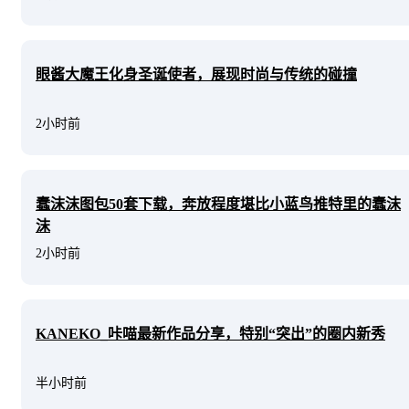
眼酱大魔王化身圣诞使者，展现时尚与传统的碰撞
2小时前
蠢沫沫图包50套下载，奔放程度堪比小蓝鸟推特里的蠢沫
沫
2小时前
KANEKO_咔喵最新作品分享，特别“突出”的圈内新秀
半小时前