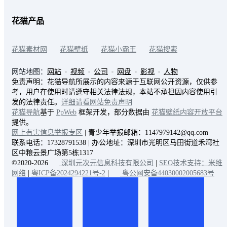
花猫产品
花猫素材网
花猫壁纸
花猫小霸王
花猫搜索
网站地图：
网站
视频
公司
网盘
影视
人物
免责声明：花猫导航所展示的内容来源于互联网公开资源，仅供参
考，用户在使用时请遵守相关法律法规，本站不承担因内容使用引
发的法律责任。
详细请看网站免责声明
花猫导航
基于
PpWeb
框架开发，部分数据由
花猫壁纸内容开放平台
提供。
网上有害信息举报专区
| 青少年举报邮箱：1147979142@qq.com
联系电话：17328791538 | 办公地址：深圳市光明区马田街道禾湾社
区中粮云景广场第5栋1317
©2020-2026
深圳元次元信息科技有限公司
|
SEO技术支持：米维
网络
|
粤ICP备2024294221号-2
|
粤公网安备44030002005683号