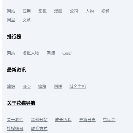
网站
应用
影视
漫画
公司
人物
视频
网盘
文章
排行榜
网站
虚拟人物
画师
Coser
最新资讯
建站
SEO
编程
网赚
域名主机
关于花猫导航
关于我们
其他分站
成长历程
更新日志
赞助商
社媒账号
联系方式