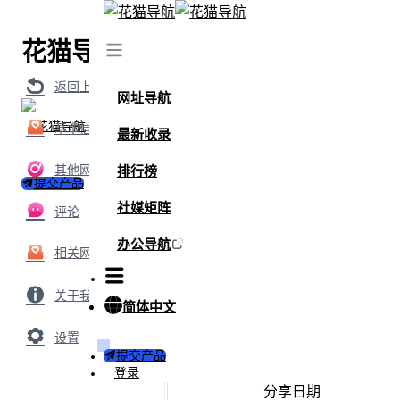
花猫导航
首页
/
网盘
/
Umeko J - 史朵巾
返回上级
网址导航
基本信息
最新收录
其他网盘
排行榜
提交产品
社媒矩阵
评论
办公导航
相关网盘
关于我们
简体中文
设置
Umeko J - 史朵巾
提交产品
登录
分享日期