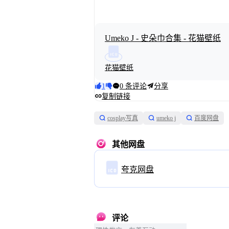
Umeko J - 史朵巾合集 - 花猫壁纸
花猫壁纸
1
0 条评论
分享
复制链接
cosplay写真
umeko j
百度网盘
其他网盘
夸克网盘
评论