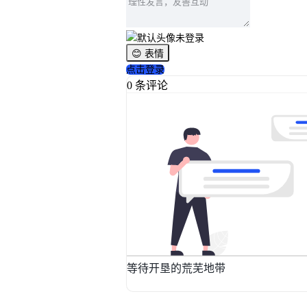
未登录
😊 表情
点击登录
0 条评论
等待开垦的荒芜地带