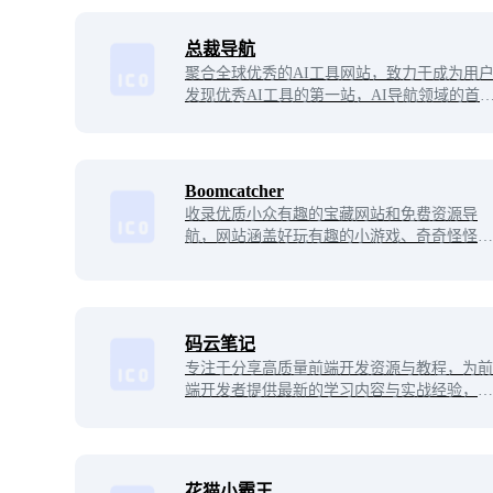
拖拽不卡顿，完全不输大厂！
总裁导航
聚合全球优秀的AI工具网站，致力于成为用
发现优秀AI工具的第一站，AI导航领域的首
执行官。提供便捷的查询与访问服务。
Boomcatcher
收录优质小众有趣的宝藏网站和免费资源导
航，网站涵盖好玩有趣的小游戏、奇奇怪怪的
效率办公工具、实用的学习教程、丰富的影视
资源等多类别内容，致力于成为用户发现灵感
与乐趣的聚合站点。
码云笔记
专注于分享高质量前端开发资源与教程，为前
端开发者提供最新的学习内容与实战经验，助
力快速提升技能。
花猫小霸王