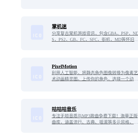
支持自定义色号系统。免费在线工具，轻松制
作串珠艺术。
掌机迷
分享复古掌机游戏资讯，包含GBA，PSP，N
S，PS2，GB，FC，SFC，街机，MD等怀旧
戏。分享精美游戏截图，游戏攻略。希望成为
怀旧玩家聚集地，成为大家的快乐源泉。
PixelMotion
利用人工智能，将静态角色图像转换为像素艺
术动画精灵图。上传你的角色，选择一个动
作，几分钟内即可生成令人惊叹的像素动画。
咕咕咕音乐
专注无损音质与MP3歌曲免费下载！海量正版
曲库，涵盖流行、古典、摇滚等多元风格，一
键畅享高保真音乐体验，满足发烧友与日常听
歌需求，打造纯净音乐空间！