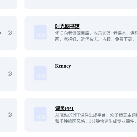
PS1以及街机模拟器的复古游戏，或免费下
古游戏ROM。
时光图书馆
D
怀旧向老资源宝库，收录10万+老课本、连
游
画、老报纸、近代杂志、古籍，免费下载，
越回童年/民国。
Kenney
课灵PPT
AI驱动的PPT课件生成平台，众多精美主题
和多种插图风格，3分钟快速生成专业课件
升教学效率。