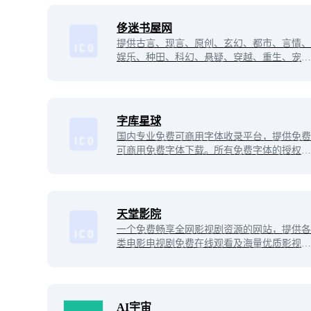
侈迷书屋网
提供古言、现言、原创、玄幻、都市、言情、
娱乐、种田、科幻、悬疑、穿越、重生、宠文
等小说，最新全本免费手机小说阅读推荐，精
彩尽在侈迷书屋网。
字库星球
国内专业免费可商用字体收录平台，提供免费
可商用免费字体下载。所有免费字体的授权均
经核对确认，个人及商用均可免费自由使用，
有效规避字体版权风险。
天堂影院
一个免费畅享全网影视剧资源的网站，提供各
类电影电视剧免费在线观看及海量优质影视资
源内容，看电影追剧就来天堂影院。
AI宇宙