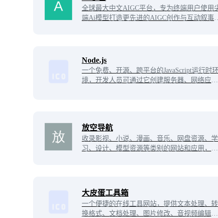
全球最大中文AIGC平台，专为终端用户使用
端Ai模型打造更先进的AIGC创作与互动叙事
工作效率工具。集齐Ai沉浸式角色扮演、私密
i聊天、定制化互动叙事、情感交流、效率工
具。
Node.js
一个免费、开源、跨平台的JavaScript运行时
境，开发人员可通过它创建服务器、网络应用
程序、命令行工具和脚本。
放空导航
收录影视、小说、漫画、音乐、网盘资源、学
习、设计、模型资源等类别的网站和应用，内
容涵盖娱乐资源和办公工具。
大皮蛋工具箱
一个便捷的在线工具网站，提供文本处理、转
换格式、文档处理、图片修改、音视频编辑等