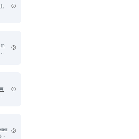
电
在
JP
。
Pi
与像素
无
豆
拼
nes
S、