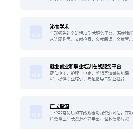
用，是一个下载速度非常快的游戏网站！
沁言学术
全球领先的全流程AI学术服务平台，深度赋
从选题构思、⽂献检索、⽂献阅读、⽂献管理
到辅助写作的科研全流程⼯具，助你打破科研
壁垒，效率提升10倍。
就业创业和职业培训在线服务平台
覆盖电工、护理、电商、剪辑等海量技能课
程，提供职业培训、考证指导与就业推荐。零
基础可学，助力失业、待业人群提升技能、对
接岗位，零成本实现就业创业与职业逆袭。
厂长资源
一个非常优质的在线观看影视资源网站，在影
片数量上厂长资源不算丰富，但多数影片资源
的画质都算高清，甚至达到超清画质。当然还
有最重要的一点，那就是播放可以实现秒播、