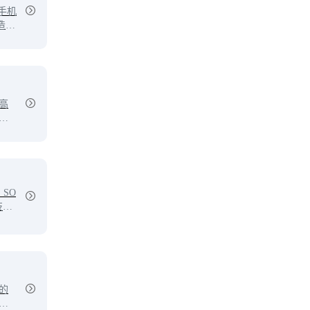
手机
造一
下
高
你
SO
技术
个
安
的
图