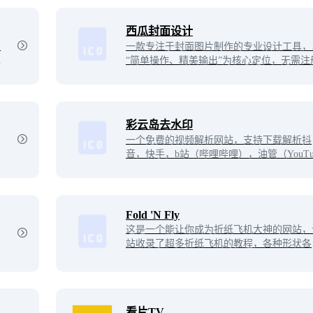
西瓜封面设计
户
一款专注于封面图片制作的专业设计工具，
席
“简单操作、精美输出”为核心定位，无需注
录，无需专业设计技能，普通用户也能快速
手并免费使用全部高级功能。
彩云岛去水印
一个免费的视频解析网站，支持下载解析抖
音，快手，b站（哔哩哔哩），油管（YouTu
e）等上百个平台的视频，并自动去除视频
印。
Fold 'N Fly
这是一个能让你成为折纸飞机大神的网站，
站收录了超多折纸飞机的教程，各种形状各
的纸飞机应有尽有，并且还清楚地划分了难
程度。
看片TV