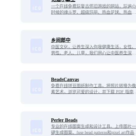
一个在线免费玩复古怀旧游戏的网站，玩遍小
时候的魂斗罗、超级玛丽、热血足球、热血篮
球等，支持在线联机多人一起玩。
乡间郎中
中医文化，让养生深入你我健康生活，女性、
男性、老人、儿童，我们用心让中医养生深入
每个国人的点滴生活，更加健康、快乐，养生
防病于未然，健康成就你我生活！
BeadsCanvas
免费在线拼豆图纸制作工具。将照片转换为像
素艺术，浏览可爱的设计，并下载 PDF 指南
支持 Hama、Artkal 和 Perler 豆。
Perler Beads
专业的在线图案生成和设计工具。上传图片一
键生成图案、fuse bead patterns和pixel art作