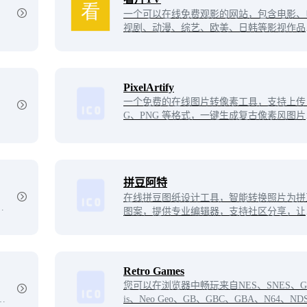
一个可以在线免费观影的网站，包含电影、
视剧、动漫、综艺、欧美、日韩等影视作品
线观看。
PixelArtify
一个免费的在线图片转像素工具，支持上传 
G、PNG 等格式，一键生成复古像素风图片
无需安装软件，即可将照片转换为像素艺术（
xel Art）风格，适合设计师、游戏开发者
爱好者。让你的图片更有像素感，创作独一
二的像素艺术作品！
拼豆阿特
在线拼豆图纸设计工具，智能转换照片为拼
。
图案，提供专业编辑器，支持社区分享，让
豆手工创作更简单。
Retro Games
您可以在浏览器中畅玩来自NES、SNES、Ge
品，
is、Neo Geo、GB、GBC、GBA、N64、ND