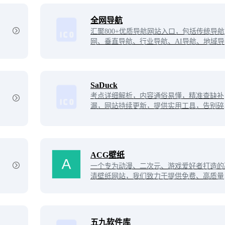
全网导航
汇聚800+优质导航网站入口，包括传统导航
网、垂直导航、行业导航、AI导航、地域导
网站，助你一站直达10万+优质网站资源。
SaDuck
考点详细解析，内容通俗易懂，精准查缺补
漏，网站‌持续更新，提供实用工具，告别碎
化学习。
ACG壁纸
一个专为动漫、二次元、游戏爱好者打造的
清壁纸网站，我们致力于提供免费、高质量
手机电脑壁纸下载服务。
五九软件库