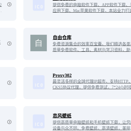
尖
提供免费的电脑软件下载、APP软件下载、
和
应用下载、Mac苹果软件下载，本站全力打
A
个安全、快速、绿色、无病毒的软件和软件
载平台。
自由仓库
环
免费资源集合的效率百宝囊。我们精选各类
质量免费软件、工具、素材与学习资料，助
零成本提升效率，轻松应对各种挑战。
Proxy302
最灵活多样的全球代理IP超市，支持HTTP、
CKS5协议代理，提供免费测试，7*24小时
支持。汇集全球优质IP资源，覆盖超过195+
国家，6500万＋IP，为企业和个人用户提供
全可靠的网络解决方案。
恋风壁纸
提供高质量电脑壁纸和手机壁纸下载，让您
设备与众不同。免费壁纸，高清壁纸，美丽