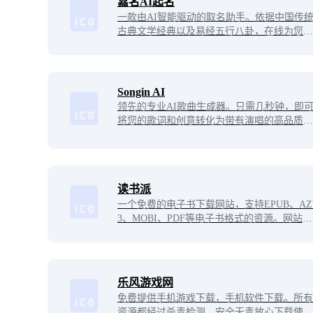
嘉名AI起名
一款由AI智能驱动的取名助手。依据中国传
古典文学经典以及易经五行八卦，在线为您完
成宝宝取名、公司取名、宠物取名等取名任
务。包您可以获得称心如意的好名字。
Songin AI
领先的专业AI歌曲生成器。只需几秒钟，即
将您的歌词和创意转化为带有演唱的高品质音
乐。在终极AI音乐创作平台上，探索无穷无
的音乐风格。
读书派
一个免费的电子书下载网站，支持EPUB、AZ
3、MOBI、PDF等电子书格式的资源。网站的
书籍资源丰富，目前已经更新约6万余部电子
书，经常阅读的一些书籍，都可以准确的找
到。
乐风游戏网
免费提供手机游戏下载，手机软件下载。所有
资源都经过杀毒检测，安全无毒放心下载使