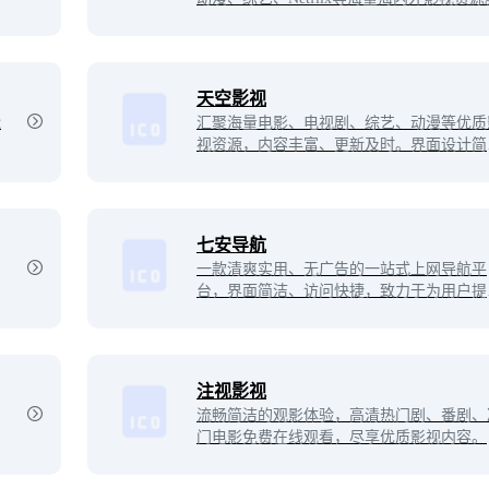
面简洁清爽，无多余广告，分类清晰易找片
播放速度稳定流畅，支持在线直接观看，是
剧看片的纯净便捷选择。
天空影视
能
汇聚海量电影、电视剧、综艺、动漫等优质
视资源，内容丰富、更新及时。界面设计简
干净，无冗余繁杂，播放流畅、操作简单，
力于为用户打造舒适便捷的观影体验，轻松
到想看的精彩内容。
七安导航
一款清爽实用、无广告的一站式上网导航平
台，界面简洁、访问快捷，致力于为用户提
高效、纯净的网址入口。网站精心收录全网
质站点，涵盖了影视娱乐、小说漫画、音乐
书、AI工具、资源搜索、设计资源等等。
注视影视
流畅简洁的观影体验，高清热门剧、番剧、
门电影免费在线观看，尽享优质影视内容。