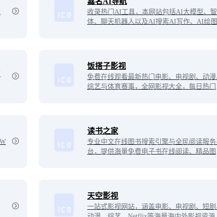
嘉名AI导航
统
收录热门AI工具，本网站包括AI大模型、
体、聊天机器人以及AI搜索AI写作、AI绘
AI视频、AI语音、AI音乐、AI3D、AI编程
用网站、框架和模型，如果需要AI自动化高
完成任务，都可以在嘉名AI导航找到适合的
工具。
饭搭子影视
可
免费在线观看最新热门电影、电视剧、动漫
综艺与体育赛事，全网影视大全，每日热门
尽
时更新，娱乐追剧最佳搭子。
读书之家
W
专业中文在线图书搜索引擎与全民阅读服务
台，提供海量免费电子书在线阅读、精品图
导购推荐，整理收录完整古诗词、古文典籍
古典文学及先秦诸子百家等经典国学资源，
持一键检索，助力全民阅读，畅享优质书香
化体验。
天空影视
一站式影视网站，涵盖电影、电视剧、短剧
动漫、综艺、Netflix等海量海内外影视资