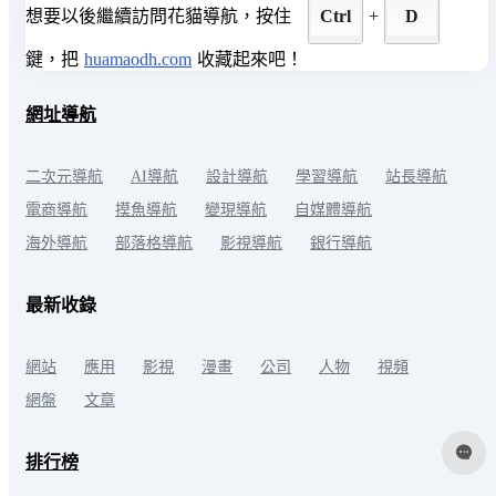
想要以後繼續訪問花貓導航，按住
Ctrl
+
D
鍵，把
huamaodh.com
收藏起來吧！
網址導航
二次元導航
AI導航
設計導航
學習導航
站長導航
電商導航
摸魚導航
變現導航
自媒體導航
海外導航
部落格導航
影視導航
銀行導航
最新收錄
網站
應用
影視
漫畫
公司
人物
視頻
網盤
文章
排行榜