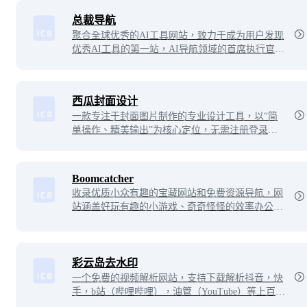
总裁导航
聚合全球优秀的AI工具网站，致力于成为用户发现
优秀AI工具的第一站，AI导航领域的首席执行官。
提供便捷的查询与访问服务。
西瓜封面设计
一款专注于封面图片制作的专业设计工具，以“简
单操作、精美输出”为核心定位，无需注册登录，
无需专业设计技能，普通用户也能快速上手并免费
使用全部高级功能。
Boomcatcher
收录优质小众有趣的宝藏网站和免费资源导航，网
站涵盖好玩有趣的小游戏、奇奇怪怪的效率办公工
具、实用的学习教程、丰富的影视资源等多类别内
容，致力于成为用户发现灵感与乐趣的聚合站点。
彩云岛去水印
一个免费的视频解析网站，支持下载解析抖音，快
手，b站（哔哩哔哩），油管（YouTube）等上百个
平台的视频，并自动去除视频水印。