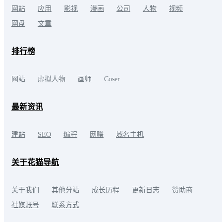
网站
应用
影视
漫画
公司
人物
视频
网盘
文章
排行榜
网站
虚拟人物
画师
Coser
最新资讯
建站
SEO
编程
网赚
域名主机
关于花猫导航
关于我们
其他分站
成长历程
更新日志
赞助商
社媒账号
联系方式