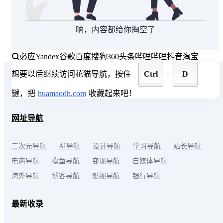
呐，内容都给你掏空了
必应
Yandex
谷歌
百度
搜狗
360
头条
哔哩哔哩
抖音
淘宝
想要以后继续访问花猫导航，按住
Ctrl
+
D
键，把
huamaodh.com
收藏起来吧！
网址导航
二次元导航
AI导航
设计导航
学习导航
站长导航
电商导航
摸鱼导航
变现导航
自媒体导航
海外导航
博客导航
影视导航
银行导航
最新收录