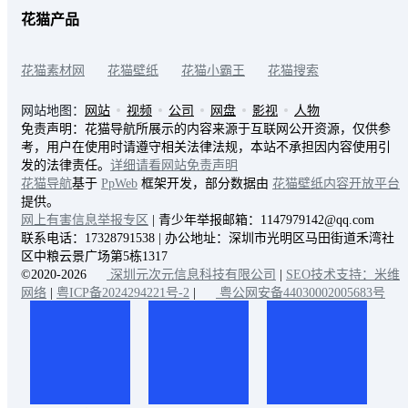
花猫产品
花猫素材网
花猫壁纸
花猫小霸王
花猫搜索
网站地图：
网站
视频
公司
网盘
影视
人物
免责声明：花猫导航所展示的内容来源于互联网公开资源，仅供参
考，用户在使用时请遵守相关法律法规，本站不承担因内容使用引
发的法律责任。
详细请看网站免责声明
花猫导航
基于
PpWeb
框架开发，部分数据由
花猫壁纸内容开放平台
提供。
网上有害信息举报专区
| 青少年举报邮箱：1147979142@qq.com
联系电话：17328791538 | 办公地址：深圳市光明区马田街道禾湾社
区中粮云景广场第5栋1317
©2020-2026
深圳元次元信息科技有限公司
|
SEO技术支持：米维
网络
|
粤ICP备2024294221号-2
|
粤公网安备44030002005683号