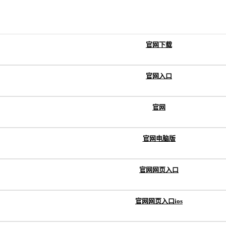
官网下载
官网入口
官网
官网电脑版
官网网页入口
官网网页入口ios