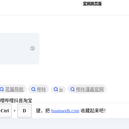
官网网页版
花猫导航
哔咔
ip
哔咔漫画官网
哩哔哩
抖音
淘宝
Ctrl
+
D
键，把
huamaodh.com
收藏起来吧！