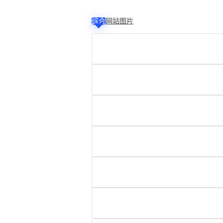
综合
网站
图片