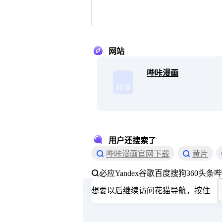
网站
哔咔漫画
用户还搜索了
哔咔漫画官网下载
黄片
必应
Yandex
谷歌
百度
搜狗
360
头条
哔
想要以后继续访问花猫导航，按住