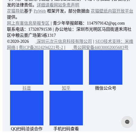
发的法律责任。
详细请看网站免责声明
花猫导航
基于
PpWeb
框架开发，部分数据由
花猫壁纸内容开放平台
提供。
网上有害信息举报专区
| 青少年举报邮箱：1147979142@qq.com
联系电话：17328791538 | 办公地址：深圳市光明区马田街道禾湾社
区中粮云景广场第5栋1317
©2020-2026
深圳元次元信息科技有限公司
|
SEO技术支持：米维
网络
|
粤ICP备2024294221号-2
|
粤公网安备44030002005683号
抖音
知乎
微信公众号
QQ扫码洽谈合作
手机扫码查看