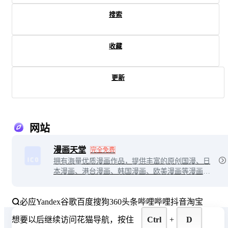
搜索
收藏
更新
网站
漫画天堂
完全免费
拥有海量优质漫画作品，提供丰富的原创国漫、日
本漫画、港台漫画、韩国漫画、欧美漫画等漫画作
品给漫画爱好者在线阅读。
必应
Yandex
谷歌
百度
搜狗
360
头条
哔哩哔哩
抖音
淘宝
想要以后继续访问花猫导航，按住
Ctrl
+
D