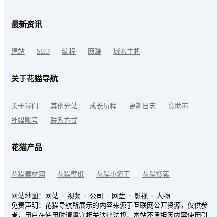
最新资讯
建站
SEO
编程
网赚
域名主机
关于花猫导航
关于我们
其他分站
成长历程
更新日志
赞助商
社媒账号
联系方式
花猫产品
花猫素材网
花猫壁纸
花猫小霸王
花猫搜索
网站地图：
网站
视频
公司
网盘
影视
人物
免责声明：花猫导航所展示的内容来源于互联网公开资源，仅供参
考，用户在使用时请遵守相关法律法规，本站不承担因内容使用引