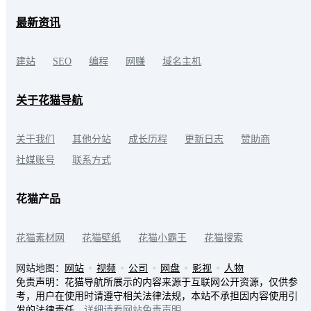
最新资讯
建站
SEO
编程
网赚
域名主机
关于花猫导航
关于我们
其他分站
成长历程
更新日志
赞助商
社媒账号
联系方式
花猫产品
花猫素材网
花猫壁纸
花猫小霸王
花猫搜索
网站地图：
网站
视频
公司
网盘
影视
人物
免责声明：花猫导航所展示的内容来源于互联网公开资源，仅供参
考，用户在使用时请遵守相关法律法规，本站不承担因内容使用引
发的法律责任。
详细请看网站免责声明