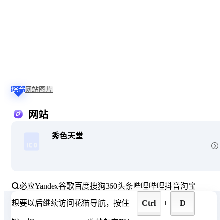
综合
网站
图片
网站
秀色天堂
必应
Yandex
谷歌
百度
搜狗
360
头条
哔哩哔哩
抖音
淘宝
想要以后继续访问花猫导航，按住
Ctrl
+
D