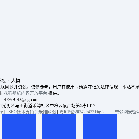
影视
人物
互联网公开资源，仅供参考，用户在使用时请遵守相关法律法规，本站不
由
花猫壁纸内容开放平台
提供。
7979142@qq.com
：深圳市光明区马田街道禾湾社区中粮云景广场第5栋1317
公司
|
SEO技术支持：米维网络
|
粤ICP备2024294221号-2
|
粤公网安备440