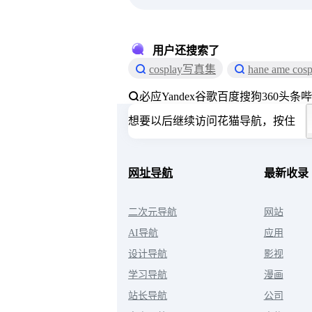
用户还搜索了
cosplay写真集
hane ame cosp
必应
Yandex
谷歌
百度
搜狗
360
头条
哔
想要以后继续访问花猫导航，按住
网址导航
最新收录
二次元导航
网站
AI导航
应用
设计导航
影视
学习导航
漫画
站长导航
公司