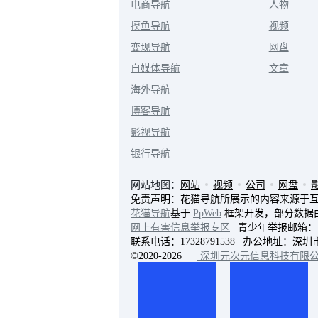
电商导航
人物
摸鱼导航
视频
变现导航
网盘
自媒体导航
文章
海外导航
博客导航
影视导航
银行导航
网站地图：
网站
视频
公司
网盘
免责声明：花猫导航所展示的内容来源于
花猫导航
基于
PpWeb
框架开发，部分数据
网上有害信息举报专区
| 青少年举报邮箱：114
联系电话：17328791538 | 办公地址
©2020-2026
深圳元次元信息科技有限