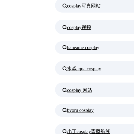
cosplay写真网站
cosplay视频
haneame cosplay
水淼aqua cosplay
cosplay 网站
byoru cosplay
小丁cosplay碧蓝航线