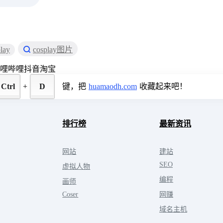
lay
cosplay图片
哩哔哩
抖音
淘宝
Ctrl
+
D
键，把
huamaodh.com
收藏起来吧！
排行榜
最新资讯
网站
建站
SEO
虚拟人物
编程
画师
Coser
网赚
域名主机