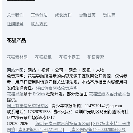
关于我们
其他分站
成长历程
更新日志
赞助商
社媒账号
联系方式
花猫产品
花猫素材网
花猫壁纸
花猫小霸王
花猫搜索
网站地图：
网站
视频
公司
网盘
影视
人物
免责声明：花猫导航所展示的内容来源于互联网公开资源，仅供参
考，用户在使用时请遵守相关法律法规，本站不承担因内容使用引
发的法律责任。
详细请看网站免责声明
花猫导航
基于
PpWeb
框架开发，部分数据由
花猫壁纸内容开放平台
提供。
网上有害信息举报专区
| 青少年举报邮箱：1147979142@qq.com
联系电话：17328791538 | 办公地址：深圳市光明区马田街道禾湾社
区中粮云景广场第5栋1317
©2020-2026
深圳元次元信息科技有限公司
|
SEO技术支持：米维
网络
|
粤ICP备2024294221号-2
|
粤公网安备44030002005683号