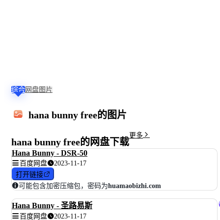
综合
网盘
图片
4
6
1
2
2
hana bunny free的图片
0
0
9
4
4
0
0
3
9
9
0
0
7
3
3
更多
x
x
x
x
x
hana bunny free的网盘下载
6
4
3
3
3
Hana Bunny - DSR-50
0
0
0
7
7
0
0
0
4
4
百度网盘
2023-11-17
0
0
0
0
0
打开链接
可能包含加密压缩包，密码为
huamaobizhi.com
Hana Bunny - 圣路易斯
百度网盘
2023-11-17