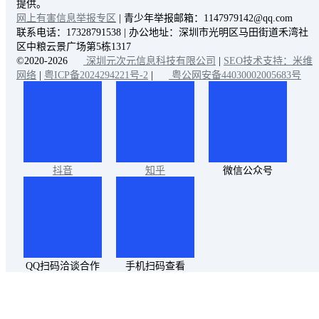
提供。
网上有害信息举报专区
| 青少年举报邮箱：1147979142@qq.com
联系电话：17328791538 | 办公地址：深圳市光明区马田街道禾湾社
区中粮云景广场第5栋1317
©2020-2026
深圳元次元信息科技有限公司
|
SEO技术支持：米维
网络
|
粤ICP备2024294221号-2
|
粤公网安备44030002005683号
抖音
知乎
微信公众号
QQ扫码洽谈合作
手机扫码查看