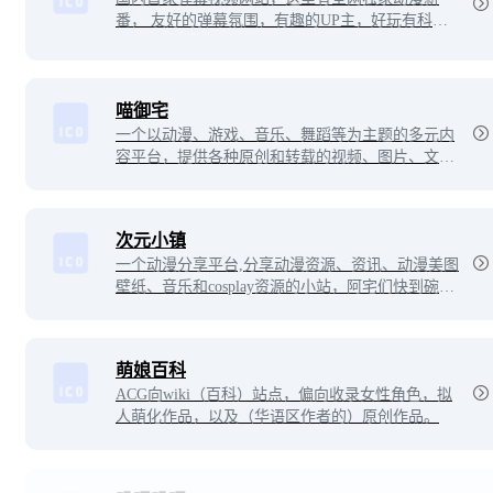
番， 友好的弹幕氛围，有趣的UP主，好玩有科技
感的虚拟偶像，年轻人都在用。
喵御宅
一个以动漫、游戏、音乐、舞蹈等为主题的多元内
容平台，提供各种原创和转载的视频、图片、文字
等内容。可以在喵御宅找到你喜欢的弹幕视频、文
章、图片和插画等作品，也可以成为创作者，分享
关于ACGN的创意和欢乐！
次元小镇
一个动漫分享平台,分享动漫资源、资讯、动漫美图
壁纸、音乐和cosplay资源的小站，阿宅们快到碗里
来ヽ(✿ﾟ▽ﾟ)ノ
萌娘百科
ACG向wiki（百科）站点，偏向收录女性角色，拟
人萌化作品，以及（华语区作者的）原创作品。