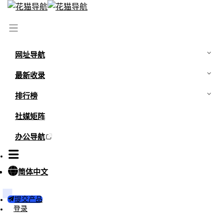
首页
/
网站
/
B宅网
网址导航
最新收录
排行榜
社媒矩阵
办公导航
简体中文
15
5
提交产品
B宅网
登录