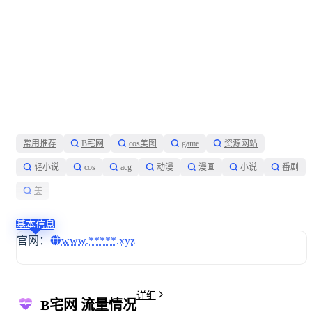
常用推荐
B宅网
cos美图
game
资源网站
轻小说
cos
acg
动漫
漫画
小说
番剧
美
展开
基本信息
官网：
www.*****.xyz
详细
B宅网 流量情况