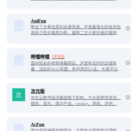
站、轻小说、二次元等相关网站的萌导航。
AniFun
整合了大量优质的动漫资源，还具备强大的信息检
索和个性化推荐功能，堪称二次元爱好者的理想入
口。
哔哩哔哩
2千评论
国内知名的视频弹幕网站，这里有及时的动漫新
番，活跃的ACG氛围，有创意的Up主。大家可以在
这里找到许多欢乐。
次元街
中文云数字经济集团旗下机构，为大家提供资讯、
壁纸、音乐、周边产品、cosplay、游戏、评测、攻
略、漫展信息等内容的ACG分享平台。
AcFun
国内首家弹幕视频网站，这里有全网独家动漫新