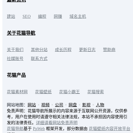
建站
SEO
编程
网赚
域名主机
关于花猫导航
关于我们
其他分站
成长历程
更新日志
赞助商
社媒账号
联系方式
花猫产品
花猫素材网
花猫壁纸
花猫小霸王
花猫搜索
网站地图：
网站
视频
公司
网盘
影视
人物
免责声明：花猫导航所展示的内容来源于互联网公开资源，仅供参
考，用户在使用时请遵守相关法律法规，本站不承担因内容使用引
发的法律责任。
详细请看网站免责声明
花猫导航
基于
PpWeb
框架开发，部分数据由
花猫壁纸内容开放平台