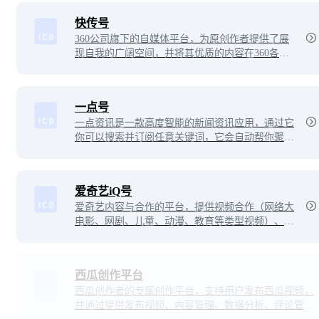
快传号
360公司旗下的自媒体平台，为原创作者提供了展
现自我的广阔空间，并将其优质的内容在360各产
品端精准推荐给欣赏自己的受众。让那个用心书写
的人，更加闪耀夺目。
一点号
一点资讯是一款高度智能的新闻资讯应用，通过它
你可以搜索并订阅任意关键词，它会自动帮你聚合
整理并实时更新相关资讯，同时会智能分析你的兴
趣爱好，为你推荐感兴趣的内容。看新闻资讯，一
点就够了！
爱奇艺iQ号
爱奇艺内容与合作的平台，提供视频合作（网络大
电影、网剧、儿童、动漫、教育等类型视频）、自
媒体、文学创作、漫画作品、泡泡圈主、直播主播
等各种类型的深度合作。
西瓜创作平台
西瓜创作者的专属创作平台，支持用户发布西瓜视频，
并通过提供发布视频、内容管理、数据分析、评论管