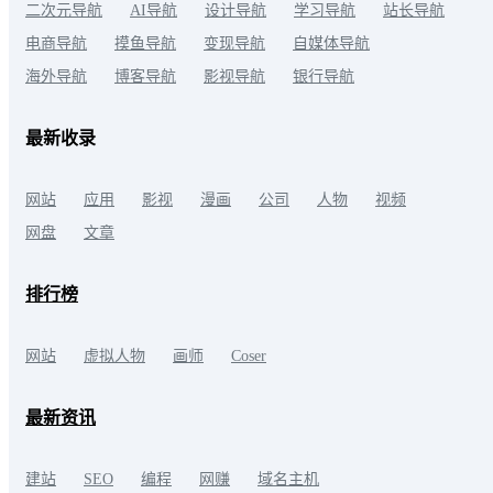
二次元导航
AI导航
设计导航
学习导航
站长导航
电商导航
摸鱼导航
变现导航
自媒体导航
海外导航
博客导航
影视导航
银行导航
最新收录
网站
应用
影视
漫画
公司
人物
视频
网盘
文章
排行榜
网站
虚拟人物
画师
Coser
最新资讯
建站
SEO
编程
网赚
域名主机