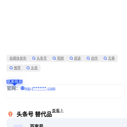
自媒体发布
头条号
视频
阅读
创作
文章
推荐
头条
基本信息
官网：
mp.t******.com
展开
查看
头条号 替代品
百家号