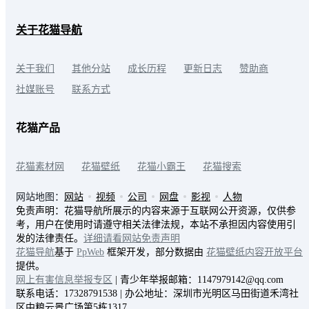
关于花猫导航
关于我们
其他分站
成长历程
更新日志
赞助商
社媒账号
联系方式
花猫产品
花猫素材网
花猫壁纸
花猫小霸王
花猫搜索
网站地图：
网站
视频
公司
网盘
影视
人物
免责声明：花猫导航所展示的内容来源于互联网公开资源，仅供参
考，用户在使用时请遵守相关法律法规，本站不承担因内容使用引
发的法律责任。
详细请看网站免责声明
花猫导航
基于
PpWeb
框架开发，部分数据由
花猫壁纸内容开放平台
提供。
网上有害信息举报专区
| 青少年举报邮箱：1147979142@qq.com
联系电话：17328791538 | 办公地址：深圳市光明区马田街道禾湾社
区中粮云景广场第5栋1317