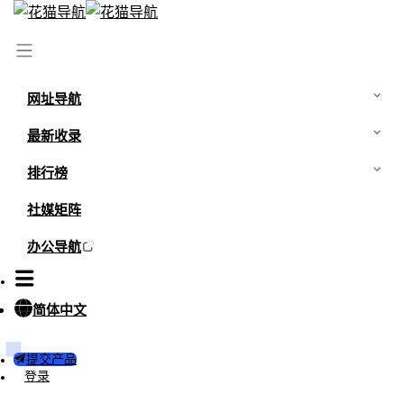
首页
/
网站
/
头条号
网址导航
最新收录
排行榜
社媒矩阵
办公导航
简体中文
0
1
提交产品
头条号
登录