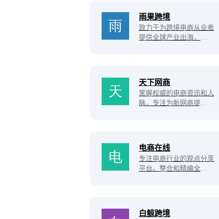
平台运营营销干货和行业
生态新闻的电子商务新媒
雨果跨境
体平台。
致力于为跨境电商从业者
提供全球产业出海，链接
全球流通，实现全球品牌
的产业互联网平台，并拥
有CCEE跨境智能选品平
台，链接起跨境电商平
天下网商
台、服务商、工厂及众多
掌握权威的电商资讯和人
卖家，致力打造集全球开
脉，专注为新网商提供专
店服务、品牌出海营销、
业原创的电商资讯、知
独立站综合解决方案于一
识，同时还提供天猫和淘
体的跨境电商全新生态链
宝商家集培训、营销、实
条！
战于一体的系统化服务，
电商在线
成为电商第一入口。
专注电商行业的观点分享
平台。整合和精编全网资
讯、多方位信息覆盖。拥
有最全电商知识体系，资
深电商专家专栏，无门槛
卖家活动圈子，致力于打
白鲸跨境
造电商行业最具权威的知