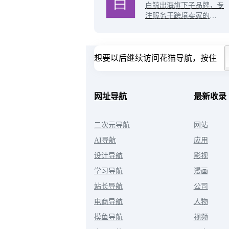
白鲸出海旗下子品牌，专
识库。最及时电商资讯，
注服务于跨境卖家的资讯
最深度淘宝解读，最全面
平台，致力于带来跨境电
营销技巧。
商前沿资讯，为卖家提供
全链路跨境服务！
想要以后继续访问花猫导航，按住
网址导航
最新收录
二次元导航
网站
AI导航
应用
设计导航
影视
学习导航
漫画
站长导航
公司
电商导航
人物
摸鱼导航
视频