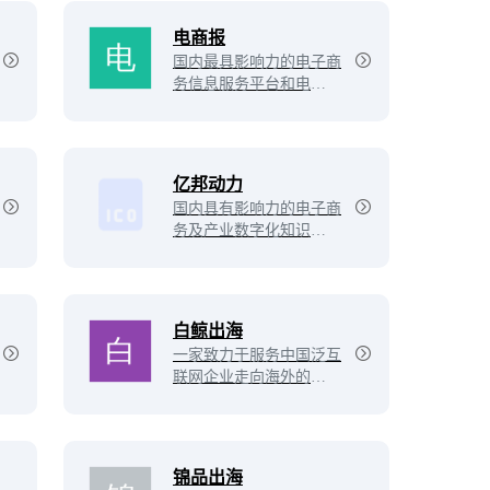
航、全球开店、跨境服
务、活动峰会、出海四小
电商报
龙、跨境名流说等栏目，
国内最具影响力的电子商
为跨境电商卖家和生态提
务信息服务平台和电子商
供最新前沿资讯和一站式
务专业研究机构之一，关
电商配套服务。
注并24小时播报B2B、B2
C、C2C、外贸、移动电
商等电商领域最新动态，
亿邦动力
揭示电子商务行业发展趋
国内具有影响力的电子商
势和热点话题。
务及产业数字化知识服务
平台，围绕产业互联网、
B2B、B2C、C2C、跨境
电商、移动电商、电商服
务、零售、电商资本、电
白鲸出海
商政策等领域与方向，提
一家致力于服务中国泛互
供电商资讯、电商案例、
联网企业走向海外的综合
电商数据、电商研究、电
服务平台，目前白鲸出海
商战略咨询、电商会议、
涵盖资讯（快讯、7×24
互联网广告等业务。
h、问答和话题等）、数
据（公司、产品、资本、
锦品出海
榜单、专辑和投放等）、