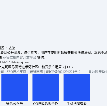
影视
人物
互联网公开资源，仅供参考，用户在使用时请遵守相关法律法规，本站不
由
花猫壁纸内容开放平台
提供。
7979142@qq.com
：深圳市光明区马田街道禾湾社区中粮云景广场第5栋1317
公司
|
SEO技术支持：米维网络
|
粤ICP备2024294221号-2
|
粤公网安备440
微信公众号
QQ扫码洽谈合作
手机扫码查看