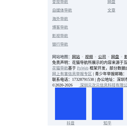
变现导航
网盘
自媒体导航
文章
海外导航
博客导航
影视导航
银行导航
网站地图：
网站
视频
公司
网盘
免责声明：花猫导航所展示的内容来源于
花猫导航
基于
PpWeb
框架开发，部分数据
网上有害信息举报专区
| 青少年举报邮箱：114
联系电话：17328791538 | 办公地址
©2020-2026
深圳元次元信息科技有限
抖音
知乎