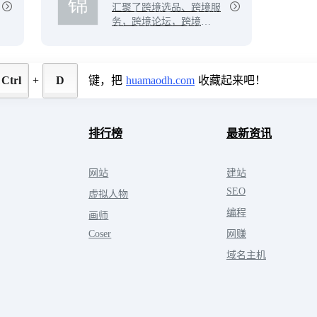
汇聚了跨境选品、跨境服
服务（合作、招聘、活
务，跨境论坛，跨境百
动、投融资和众创空间
科、跨境活动等服务的出
等）以及社群社区等共四
海生态平台。在这里汇集
大模块。
了各行各业的跨境电商从
业者，了解最新跨境爆
Ctrl
+
D
键，把
huamaodh.com
收藏起来吧！
品、掌握一手跨境资讯、
发现更大的跨境出海世
界！
排行榜
最新资讯
网站
建站
SEO
虚拟人物
编程
画师
Coser
网赚
域名主机