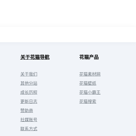
关于花猫导航
花猫产品
关于我们
花猫素材网
其他分站
花猫壁纸
成长历程
花猫小霸王
更新日志
花猫搜索
赞助商
社媒账号
联系方式