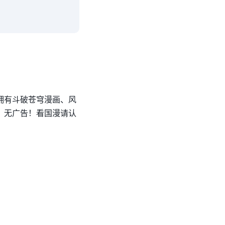
拥有斗破苍穹漫画、风
、无广告！看国漫请认