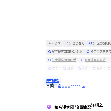
ACG漫画
知音漫客网
知音漫客网网
知音漫客网网址是多少
知音漫客网网
知音漫客网网页版
知音漫客网网站
广告
国漫
阅读
品牌
基本信息
官网：
www*****.cn
详细
知音漫客网 流量情况