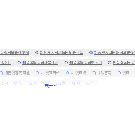
页版网址是多少啊
知音漫客网网站网址是什么
知音漫客网网站网址是多
页版入口
知音漫客网网址是什么
知音漫客网网站入口
知音漫客网网
知音漫客网网址
acg漫画网站
acg漫画網
斗破苍穹
漫画
国内
海
风
广
龙
穹
年
展开