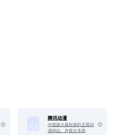
腾讯动漫
中国最大最权威的正版动
漫网站，连载众多原创国