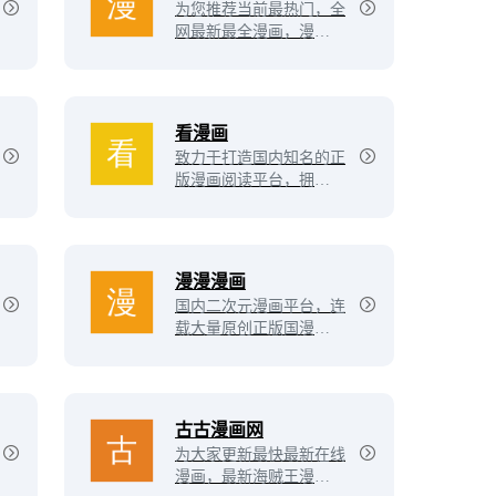
为您推荐当前最热门，全
网最新最全漫画，漫画免
费在线观看，经典漫画，
2023热门漫画大全，2023
最新漫画，下拉式漫画免
费观看。最快更新漫画。
看漫画
致力于打造国内知名的正
版漫画阅读平台，拥有偷
星九月天、斗罗大陆、斗
破苍穹、浪漫传说、暴走
邻家等大批优秀国产漫画
的正版授权。看漫画网一
漫漫漫画
直坚持提供漫画免费阅
国内二次元漫画平台，连
读。
载大量原创正版国漫，不
管是宅腐暖萌、古风奇
幻、日常搞笑，统统都在
这里。精美的漫画图片、
高品质的漫画大全，看漫
古古漫画网
画就来漫漫漫画。
为大家更新最快最新在线
漫画，最新海贼王漫画、