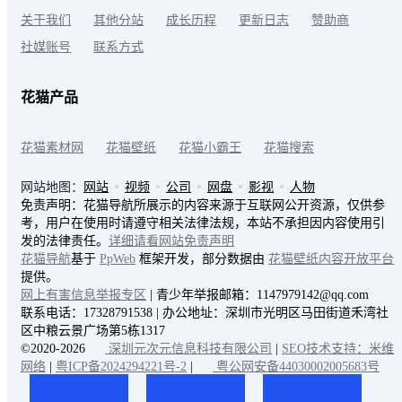
关于我们
其他分站
成长历程
更新日志
赞助商
社媒账号
联系方式
花猫产品
花猫素材网
花猫壁纸
花猫小霸王
花猫搜索
网站地图：
网站
视频
公司
网盘
影视
人物
免责声明：花猫导航所展示的内容来源于互联网公开资源，仅供参
考，用户在使用时请遵守相关法律法规，本站不承担因内容使用引
发的法律责任。
详细请看网站免责声明
花猫导航
基于
PpWeb
框架开发，部分数据由
花猫壁纸内容开放平台
提供。
网上有害信息举报专区
| 青少年举报邮箱：1147979142@qq.com
联系电话：17328791538 | 办公地址：深圳市光明区马田街道禾湾社
区中粮云景广场第5栋1317
©2020-2026
深圳元次元信息科技有限公司
|
SEO技术支持：米维
网络
|
粤ICP备2024294221号-2
|
粤公网安备44030002005683号