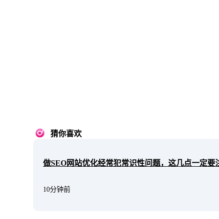
猜你喜欢
做SEO网站优化经常犯常识性问题，这几点一定要
10分钟前