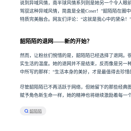
说到异域风情，南半球风情系列则是她另一个令人眼
驾驭这种异域风情，简直是全能Coser！”韶陌陌
特质完美融合。网友们评论：“这就是我心中的黛朵！
韶陌陌的退网——新的开始？
然而，让粉丝们惋惜的是，韶陌陌已经选择了退网。
实生活的温度。她的退网并不是结束，反而像是另一
中所写的那样：“生活本身的美好，才是最值得去珍惜
尽管韶陌陌已不再活跃于网络，但她留下的那些经典
赋予角色新生命一样，她的精神也将继续激励着每一个
韶陌陌