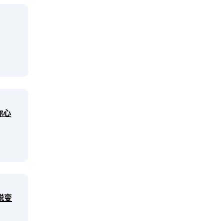
你心
蜕变