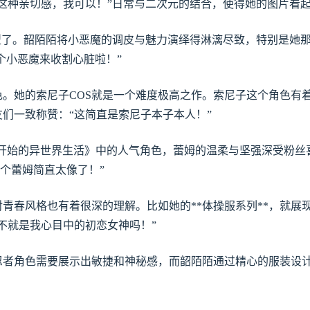
这种亲切感，我可以！”日常与二次元的结合，使得她的图片看
型了。韶陌陌将小恶魔的调皮与魅力演绎得淋漓尽致，特别是她
个小恶魔来收割心脏啦！”
。她的索尼子COS就是一个难度极高之作。索尼子这个角色有
们一致称赞：“这简直是索尼子本子本人！”
零开始的异世界生活》中的人气角色，蕾姆的温柔与坚强深受粉
这个蕾姆简直太像了！”
青春风格也有着很深的理解。比如她的**体操服系列**，就展
不就是我心目中的初恋女神吗！”
忍者角色需要展示出敏捷和神秘感，而韶陌陌通过精心的服装设