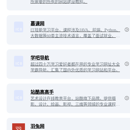
所需要的所有的网站建设教程。
慕课网
IT技能学习平台，课程涉及JAVA、前端、Python、
大数据等60类主流技术语言，覆盖了面试就业、职
业成长、自我提升等需求场景，帮助用户实现从技
能提升到岗位提升的能力闭环。
学吧导航
超过四十万学习爱好者都在用的专业学习网址大全
学霸导航，汇集了国内外优质的学习网站和平台。
站酷高高手
艺术设计在线教育平台，站酷旗下品牌。提供摄
影、设计、绘画、影视、三维等领域的专业课程及
服务。不论是零基础的设计爱好者、亟待入行的设
计新人，还是自驱进阶的设计从业者，都可以通过
3000余门包罗万象的在线课程。
羽兔网