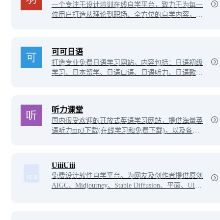
一个专注于设计培训在线自学平台，致力于为每一
位用户打造从理论到职场、全方位的自学内容，目
前网站提供室内、平面、电商、UI、影视、职场办
公等精品设计视频教程，为每一个热爱设计、想学
到实用技能的学习者，提供贴心的一站式学习服
可可日语
务。
打造专业免费日语学习网站，内容包括：日语初级
学习、日本留学、日语口语、日语听力、日语歌
曲、日语听力、日语能力考试以及日语文化。
听力课堂
国内很受欢迎的开放式英语学习网站，提供海量英
语听力mp3下载(在线学习和免费下载)，以及各种
免费学英语资料，让您迅速提升英语水平，攻克英
语学习难关。
UiiiUiii
免费设计软件自学平台。为网友及创作者提供原创
AIGC、Midjourney、Stable Diffusion、平面、UI、
网页、C4D、Sketch、动效等免费教程。提供软件
下载安装教程。优设网旗下站点。