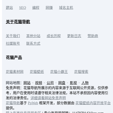
建站
SEO
编程
网赚
域名主机
关于花猫导航
关于我们
其他分站
成长历程
更新日志
赞助商
社媒账号
联系方式
花猫产品
花猫素材网
花猫壁纸
花猫小霸王
花猫搜索
网站地图：
网站
视频
公司
网盘
影视
人物
免责声明：花猫导航所展示的内容来源于互联网公开资源，仅供参
考，用户在使用时请遵守相关法律法规，本站不承担因内容使用引
发的法律责任。
详细请看网站免责声明
花猫导航
基于
PpWeb
框架开发，部分数据由
花猫壁纸内容开放平台
提供。