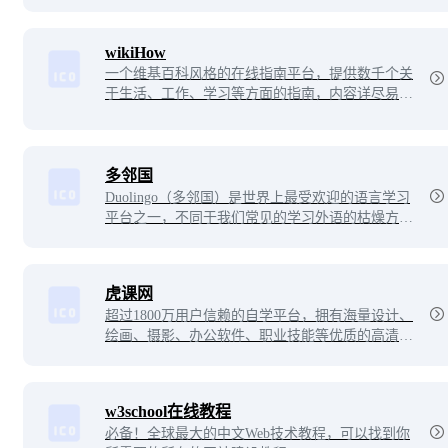
wikiHow
一个维基百科风格的在线指南平台，提供数千个关
于生活、工作、学习等方面的指南，内容详尽易
懂，涵盖了各种主题和领域。用户可以自由地查
看、编辑和创建指南，为其他用户提供有用的信息
和知识。该平台致力于帮助人们解决各种问题，并
让知识分享变得更加轻松和便捷。
多邻国
Duolingo（多邻国）是世界上最受欢迎的语言学习
平台之一，不同于我们常见的学习外语的枯燥方
法，多邻国提供了一种全新的寓教于乐的外语学习
新方式，让你如同玩游戏般的学习外语，在玩的过
程中掌握新单词、短语和语法。
虎课网
超过1800万用户信赖的自学平台，拥有海量设计、
绘画、摄影、办公软件、职业技能等优质的高清教
程视频，用户可以根据行业和兴趣爱好，自主选择
学习内容，每天免费学习一个教程。
w3school在线教程
必备！全球最大的中文Web技术教程，可以找到你