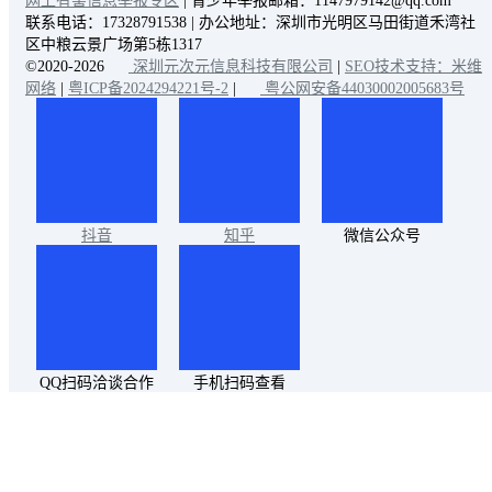
网上有害信息举报专区
| 青少年举报邮箱：1147979142@qq.com
联系电话：17328791538 | 办公地址：深圳市光明区马田街道禾湾社
区中粮云景广场第5栋1317
©2020-2026
深圳元次元信息科技有限公司
|
SEO技术支持：米维
网络
|
粤ICP备2024294221号-2
|
粤公网安备44030002005683号
抖音
知乎
微信公众号
QQ扫码洽谈合作
手机扫码查看