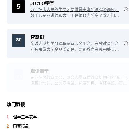
51CTO学堂
为IT技术人员终生学习提供最丰富的课程资源库，
数千名专业讲师和大厂工程师倾力分享了数万门在
线视频课程，几乎覆盖了IT技术的各个领域：jav
a、python、php、c、前端、数据库、区块链、运维
等，帮助每个渴望成长的IT技术工程师技能提升，
智慧树
学有所成！
全球大型的学分课程运营服务平台，在线教育平台
拥有海量大学高品质课程，网络教育在线完美支持
跨校授课，学分认证，名师名课名校，在线互动教
育学堂，体验VIP级课程学习，让你成为学堂中的
MVP。
腾讯课堂
专业在线教育平台，聚合大量优质教育机构和名师，下
设职业培训、公务员考试、托福雅思、考证考级、英语
口语、中小学教育等众多在线学习课程
热门链接
1
理学工学农学
2
国家精品