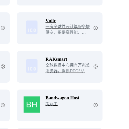
息查询，包括企业工商信
息查询，信用信息查询，
经营状况查询等相关信
息。查企业，查老板，查
Vultr
风险就上企查查！
一家全球性云计算服务提
供商，提供高性能、弹
性、安全的云服务器、存
储和网络服务，支持多种
操作系统和应用程序。用
户可以轻松创建虚拟机、
RAKsmart
弹性伸缩应用，享受高速
全球数据中心拥有万兆美
稳定的云计算服务。
服务器，提供DDOS防
御、美国服务器托管及全
球IP传输方案。
Bandwagon Host
搬瓦工