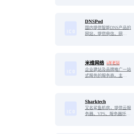
行业的最新动态。它旨在
资状况，查询更多企业信
成为创业者、投资人、科
息就到天眼查官网！
技从业者等专业人士的信
息平台和社交网络，为他
DNSPod
们提供有价值的资讯和资
国内提供智能DNS产品的
源，助力他们成就自己的
网站，提供电信、网通、
事业。
教育网双线或者三线智能
DNS免费解析。
米维网络
4年老站
企业建站及品牌推广一站
式服务的服务商。主要业
务范围包含网站建设、全
网推广、抖音搜索运营、
SEO按天扣费、竞价运
营、整站优化等。
Sharktech
又名鲨鱼机房，提供云服
务器、VPS、服务器托
管、DDoS防御等服务，
老牌机房，无需备案，已
为上万家企业提供一整套