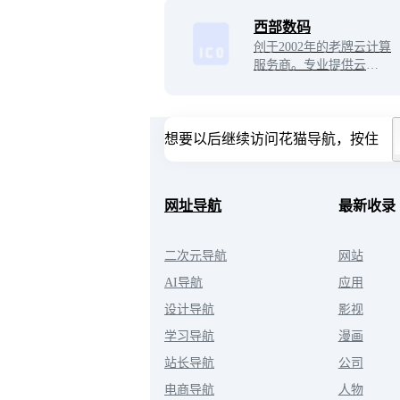
高效实惠的美国服务器解
西部数码
决方案。
创于2002年的老牌云计算
服务商。专业提供云服务
器、虚拟主机、域名注
册、企业邮箱等,50余万
个虚拟主机网站及1000余
万个域名用户的共同选
想要以后继续访问花猫导航，按住
择！免费备案，7x24小时
售后支持，助企业无忧上
云。
网址导航
最新收录
二次元导航
网站
AI导航
应用
设计导航
影视
学习导航
漫画
站长导航
公司
电商导航
人物