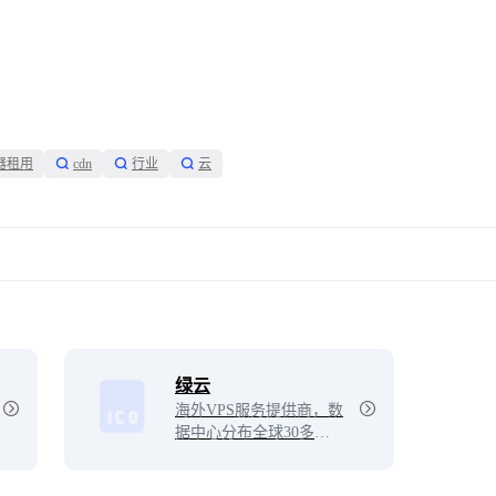
器租用
cdn
行业
云
展开
绿云
海外VPS服务提供商，数
据中心分布全球30多个地
点。