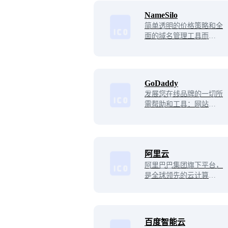
支持。
NameSilo
简单透明的价格策略和全
面的域名管理工具而受到
广泛认可。他们致力于为
用户提供优质的域名解决
方案，并以出色的客户服
务和卓越的技术支持脱颖
GoDaddy
而出。
发展您在线品牌的一切所
需帮助和工具：网站、域
名、数字化和社交媒体推
广，还有GoDaddy说明为
您一路提供指导。
阿里云
阿里巴巴集团旗下平台，
是全球领先的云计算及人
工智能科技公司之一
百度智能云