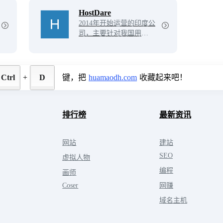
HostDare
2014年开始运营的印度公
司，主要针对我国用户推
出CN2 GIA KVM VPS和
CN2 GIA NVMe VPS两
种套餐，其中CN2 GIA K
VM VPS套餐对电信用户
Ctrl
+
D
键，把
huamaodh.com
收藏起来吧！
十分友好，是目前性价比
最高的CN2 GIA VPS
了。
排行榜
最新资讯
网站
建站
SEO
虚拟人物
编程
画师
Coser
网赚
域名主机