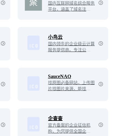
国内互联网域名综合服务
小时专业服务支持，5天
平台，涵盖了域名注册查
内无理由退订，免费快速
询、到期域名抢注、域名
备案。
买卖交易、域名续费管理
等多项业务。聚名致力于
打造最好的域名交易平
小鸟云
台，聚名，让域名创造更
国内领先的企业级云计算
多价值！
服务提供商。专注公有云
技术研发，主要面向广大
开发者、政企用户、金融
机构等，提供基于智能云
服务器的全方位云计算解
SauceNAO
决方案，为用户提供可信
找原图必备网站，上传图
赖的企业级公有云服务。
片找图片来源，能找到P
站、推特这类网站的出
处。
企查查
官方备案的企业征信机
构，为您提供全国企业信