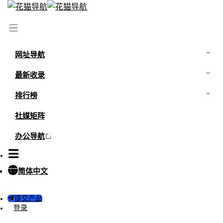
首页
/
网站
/
GoDaddy
网址导航
最新收录
排行榜
社媒矩阵
办公导航
简体中文
0
0
提交产品
GoDaddy
登录