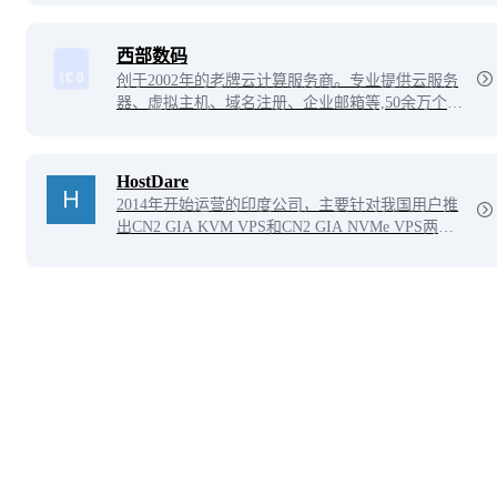
西部数码
创于2002年的老牌云计算服务商。专业提供云服务
器、虚拟主机、域名注册、企业邮箱等,50余万个虚
拟主机网站及1000余万个域名用户的共同选择！免
费备案，7x24小时售后支持，助企业无忧上云。
HostDare
2014年开始运营的印度公司，主要针对我国用户推
出CN2 GIA KVM VPS和CN2 GIA NVMe VPS两种
套餐，其中CN2 GIA KVM VPS套餐对电信用户十
分友好，是目前性价比最高的CN2 GIA VPS了。