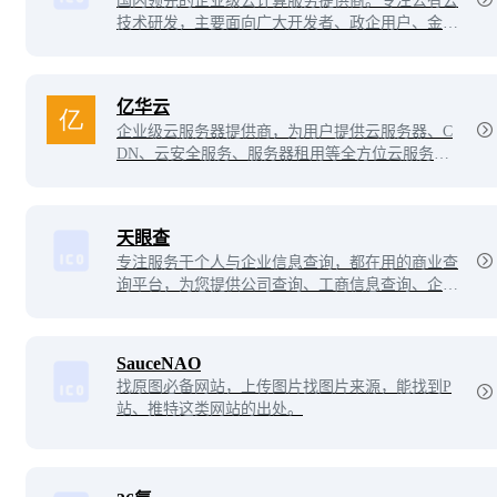
国内领先的企业级云计算服务提供商。专注公有云
技术研发，主要面向广大开发者、政企用户、金融
机构等，提供基于智能云服务器的全方位云计算解
决方案，为用户提供可信赖的企业级公有云服务。
亿华云
企业级云服务器提供商，为用户提供云服务器、C
DN、云安全服务、服务器租用等全方位云服务与
各行业解决方案，轻松上云，安全无忧。
天眼查
专注服务于个人与企业信息查询，都在用的商业查
询平台，为您提供公司查询、工商信息查询、企业
查询、工商查询、企业信用信息查询等相关信息，
帮您快速了解企业信息，企业工商信息，企业信用
信息等企业经营和人员投资状况，查询更多企业信
SauceNAO
息就到天眼查官网！
找原图必备网站，上传图片找图片来源，能找到P
站、推特这类网站的出处。