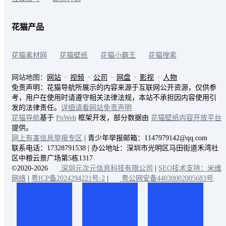
花猫产品
花猫素材网
花猫壁纸
花猫小霸王
花猫搜索
网站地图：
网站
视频
公司
网盘
影视
人物
免责声明：花猫导航所展示的内容来源于互联网公开资源，仅供参
考，用户在使用时请遵守相关法律法规，本站不承担因内容使用引
发的法律责任。
详细请看网站免责声明
花猫导航
基于
PpWeb
框架开发，部分数据由
花猫壁纸内容开放平台
提供。
网上有害信息举报专区
| 青少年举报邮箱：1147979142@qq.com
联系电话：17328791538 | 办公地址：深圳市光明区马田街道禾湾社
区中粮云景广场第5栋1317
©2020-2026
深圳元次元信息科技有限公司
|
SEO技术支持：米维
网络
|
粤ICP备2024294221号-2
|
粤公网安备44030002005683号