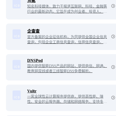
36氪
知名科技媒体，致力于报道互联网、科技、金融等
行业的最新动态。它旨在成为创业者、投资人、科
技从业者等专业人士的信息平台和社交网络，为他
们提供有价值的资讯和资源，助力他们成就自己的
事业。
企查查
官方备案的企业征信机构，为您提供全国企业信息
查询，包括企业工商信息查询，信用信息查询，经
营状况查询等相关信息。查企业，查老板，查风险
就上企查查！
DNSPod
国内提供智能DNS产品的网站，提供电信、网通、
教育网双线或者三线智能DNS免费解析。
Vultr
一家全球性云计算服务提供商，提供高性能、弹
性、安全的云服务器、存储和网络服务，支持多种
操作系统和应用程序。用户可以轻松创建虚拟机、
弹性伸缩应用，享受高速稳定的云计算服务。