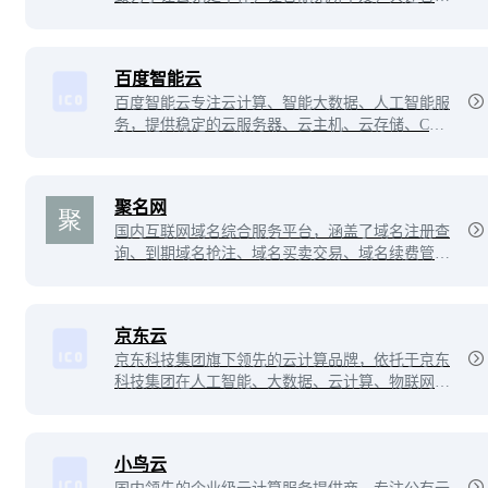
世界云底座。助力企业降本增效，全球300万客户
的共同选择。7x24小时专业服务支持，5天内无理
由退订，免费快速备案。
百度智能云
百度智能云专注云计算、智能大数据、人工智能服
务，提供稳定的云服务器、云主机、云存储、CD
N、域名注册、物联网等云服务，支持API对接，
快速备案等专业解决方案。
聚名网
国内互联网域名综合服务平台，涵盖了域名注册查
询、到期域名抢注、域名买卖交易、域名续费管理
等多项业务。聚名致力于打造最好的域名交易平
台，聚名，让域名创造更多价值！
京东云
京东科技集团旗下领先的云计算品牌，依托于京东
科技集团在人工智能、大数据、云计算、物联网领
域的前沿科技能力，提供包含公有云、专有云、混
合云在内的多云、安全、可信赖的基础云服。
小鸟云