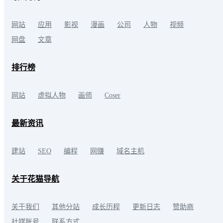
网站
应用
影视
漫画
公司
人物
视频
网盘
文章
排行榜
网站
虚拟人物
画师
Coser
最新资讯
建站
SEO
编程
网赚
域名主机
关于花猫导航
关于我们
其他分站
成长历程
更新日志
赞助商
社媒账号
联系方式