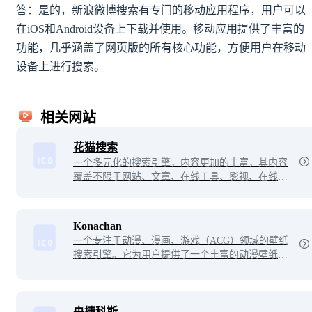
答：是的，新浪微博搜索有专门的移动应用程序，用户可以
在iOS和Android设备上下载并使用。移动应用提供了丰富的
功能，几乎涵盖了网页版的所有核心功能，方便用户在移动
设备上进行搜索。
相关网站
花猫搜索
一个多元化的搜索引擎，内容更加的丰富，其内容
覆盖不限于网站、文章、在线工具、影视、在线视
频、图片壁纸等等。在一个信息爆炸的时代，获取
有效的信息内容是必不可少的，而花猫搜索正是为
此而生的！
Konachan
一个专注于动漫、漫画、游戏（ACG）领域的壁纸
搜索引擎。它为用户提供了一个丰富的动漫壁纸资
源库，允许动漫爱好者根据关键词搜索他们喜欢的
图片壁纸。利用标签系统对图片进行分类，使得用
户能够更加方便地找到特定风格或主题的个性化动
漫壁纸。
央捷科斯