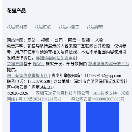
花猫产品
花猫素材网
花猫壁纸
花猫小霸王
花猫搜索
网站地图：
网站
视频
公司
网盘
影视
人物
免责声明：花猫导航所展示的内容来源于互联网公开资源，仅供参
考，用户在使用时请遵守相关法律法规，本站不承担因内容使用引
发的法律责任。
详细请看网站免责声明
花猫导航
基于
PpWeb
框架开发，部分数据由
花猫壁纸内容开放平台
提供。
网上有害信息举报专区
| 青少年举报邮箱：1147979142@qq.com
联系电话：17328791538 | 办公地址：深圳市光明区马田街道禾湾社
区中粮云景广场第5栋1317
©2020-2026
深圳元次元信息科技有限公司
|
SEO技术支持：米维
网络
|
粤ICP备2024294221号-2
|
粤公网安备44030002005683号