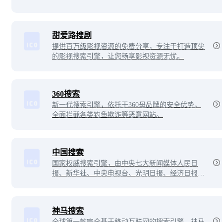
理和分析非结构化数据的方式及效率。专注于快速
分析和处理大量的数据，以便直接提供精准和关键
的答案，从而大幅提高投资研究的效率和质量。
甜爱路搜剧
提供百万级影视资源的免费分享，专注于打造顶尖
的影视搜索引擎，让您畅享影视资源无忧。
360搜索
新一代搜索引擎，依托于360母品牌的安全优势，
全面拦截各类钓鱼欺诈等恶意网站。
中国搜索
国家权威搜索引擎，由中央七大新闻媒体人民日
报、新华社、中央电视台、光明日报、经济日报、
中国日报和中新社联手创办。
神马搜索
全球第一款完全基于移动互联网的搜索引擎。神马