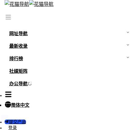
首页
/
网站
/
微博搜索
网址导航
最新收录
排行榜
社媒矩阵
办公导航
简体中文
0
0
提交产品
微博搜索
登录