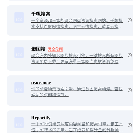
千帆搜索
一个资源超丰富的聚合网盘资源搜索网站。千帆搜
索支持百度网盘搜索、阿里云盘搜索、蓝奏云搜
索、天翼云盘搜索、夸克网盘搜索、迅雷云盘搜
索。可以搜索影视资源、音乐资源、图片资源、电
子书资源、软件资源、小说资源等等。
聚图搜
完全免费
聚合海内外知名图片搜索引擎，一键搜索所有图片
资源免费下载！更有海量丰富图库素材资源免费获
取，主打二次元、插画、唯美、风景、美女壁纸，
分类明细，主题齐全！
trace.moe
你的动漫场景搜索引擎，通过截图搜索动漫。查找
确切的时刻和情节。
Reportify
一个AI投资研究深度内容问答和搜索引擎，该工具
借助AI技术的力量，旨在改变和提升金融分析师处