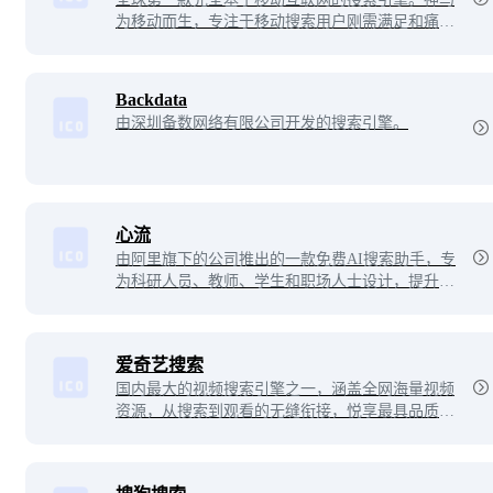
为移动而生，专注于移动搜索用户刚需满足和痛点
解决，致力于创造有用、有趣的全新移动搜索体
验。
Backdata
由深圳备数网络有限公司开发的搜索引擎。
心流
由阿里旗下的公司推出的一款免费AI搜索助手，专
为科研人员、教师、学生和职场人士设计，提升工
作和学习效率。基于淘宝星辰大模型，该AI搜索引
擎具备智能搜索、知识问答、长文本阅读分析和辅
助创作等能力。
爱奇艺搜索
国内最大的视频搜索引擎之一，涵盖全网海量视频
资源，从搜索到观看的无缝衔接，悦享最具品质的
视频搜索体验。