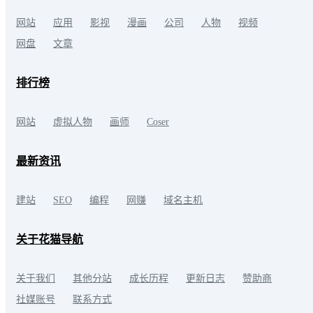
网站
应用
影视
漫画
公司
人物
视频
网盘
文章
排行榜
网站
虚拟人物
画师
Coser
最新资讯
建站
SEO
编程
网赚
域名主机
关于花猫导航
关于我们
其他分站
成长历程
更新日志
赞助商
社媒账号
联系方式