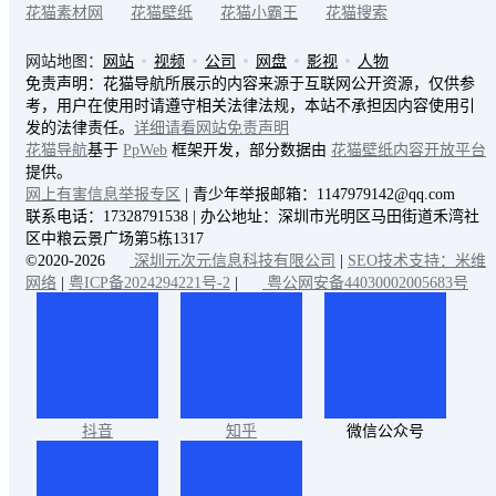
花猫素材网
花猫壁纸
花猫小霸王
花猫搜索
网站地图：
网站
视频
公司
网盘
影视
人物
免责声明：花猫导航所展示的内容来源于互联网公开资源，仅供参
考，用户在使用时请遵守相关法律法规，本站不承担因内容使用引
发的法律责任。
详细请看网站免责声明
花猫导航
基于
PpWeb
框架开发，部分数据由
花猫壁纸内容开放平台
提供。
网上有害信息举报专区
| 青少年举报邮箱：1147979142@qq.com
联系电话：17328791538 | 办公地址：深圳市光明区马田街道禾湾社
区中粮云景广场第5栋1317
©2020-2026
深圳元次元信息科技有限公司
|
SEO技术支持：米维
网络
|
粤ICP备2024294221号-2
|
粤公网安备44030002005683号
抖音
知乎
微信公众号