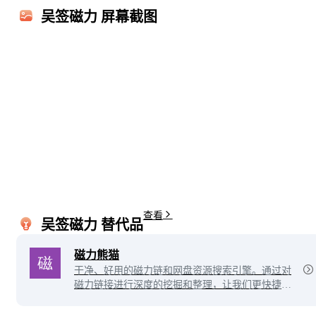
吴签磁力 屏幕截图
吴签磁力官方入口
吴签磁力网页版
吴签磁力官网
吴签磁力网站
磁力搜索引擎
吴签磁力官方
吴签磁力网页
吴签磁力网址
网盘资源
搜索引擎
磁力
吴签
搜索
信息
查看
吴签磁力 替代品
磁力熊猫
干净、好用的磁力链和网盘资源搜索引擎。通过对
磁力链接进行深度的挖掘和整理，让我们更快捷、
更平等的获取资源信息。