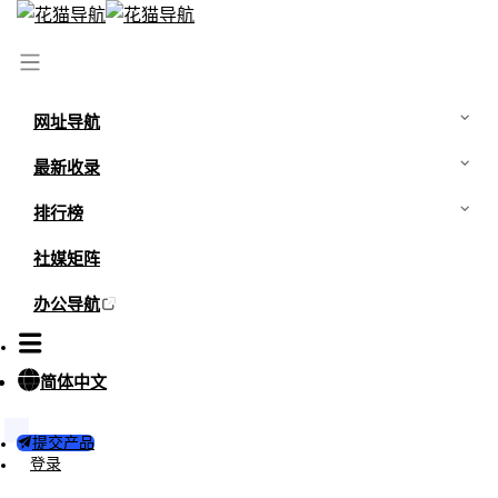
首页
/
网站
/
吴签磁力
网址导航
最新收录
排行榜
社媒矩阵
办公导航
简体中文
0
0
提交产品
吴签磁力
登录