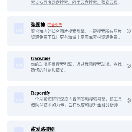
索支持百度网盘搜索、阿里云盘搜索、蓝奏云搜
索、天翼云盘搜索、夸克网盘搜索、迅雷云盘搜
索。可以搜索影视资源、音乐资源、图片资源、电
子书资源、软件资源、小说资源等等。
聚图搜
完全免费
聚合海内外知名图片搜索引擎，一键搜索所有图片
资源免费下载！更有海量丰富图库素材资源免费获
取，主打二次元、插画、唯美、风景、美女壁纸，
分类明细，主题齐全！
trace.moe
你的动漫场景搜索引擎，通过截图搜索动漫。查找
确切的时刻和情节。
Reportify
一个AI投资研究深度内容问答和搜索引擎，该工具
借助AI技术的力量，旨在改变和提升金融分析师处
理和分析非结构化数据的方式及效率。专注于快速
分析和处理大量的数据，以便直接提供精准和关键
的答案，从而大幅提高投资研究的效率和质量。
甜爱路搜剧