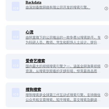
Backdata
由深圳备数网络有限公司开发的搜索引擎。
心流
由阿里旗下的公司推出的一款免费AI搜索助手，专
为科研人员、教师、学生和职场人士设计，提升工
作和学习效率。基于淘宝星辰大模型，该AI搜索引
擎具备智能搜索、知识问答、长文本阅读分析和辅
助创作等能力。
爱奇艺搜索
国内最大的视频搜索引擎之一，涵盖全网海量视频
资源，从搜索到观看的无缝衔接，悦享最具品质的
视频搜索体验。
搜狗搜索
搜狗搜索是全球第三代互动式搜索引擎，支持微信
公众号和文章搜索、知乎搜索、英文搜索及翻译
等。