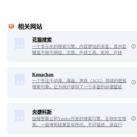
相关网站
花猫搜索
一个多元化的搜索引擎，内容更加的丰富，其内容
覆盖不限于网站、文章、在线工具、影视、在线视
频、图片壁纸等等。在一个信息爆炸的时代，获取
有效的信息内容是必不可少的，而花猫搜索正是为
此而生的！
Konachan
一个专注于动漫、漫画、游戏（ACG）领域的壁纸
搜索引擎。它为用户提供了一个丰富的动漫壁纸资
源库，允许动漫爱好者根据关键词搜索他们喜欢的
图片壁纸。利用标签系统对图片进行分类，使得用
户能够更加方便地找到特定风格或主题的个性化动
漫壁纸。
央捷科斯
由俄罗斯公司Yandex开发的搜索引擎，支持中文搜
索。一些搜索结果答非所问、不可描述，请自行探
索。