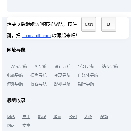
想要以后继续访问花猫导航，按住
Ctrl
+
D
键，把
huamaodh.com
收藏起来吧！
网址导航
二次元导航
AI导航
设计导航
学习导航
站长导航
电商导航
摸鱼导航
变现导航
自媒体导航
海外导航
博客导航
影视导航
银行导航
最新收录
网站
应用
影视
漫画
公司
人物
视频
网盘
文章