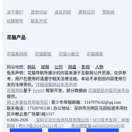
关于我们
其他分站
成长历程
更新日志
赞助商
社媒账号
联系方式
花猫产品
花猫素材网
花猫壁纸
花猫小霸王
花猫搜索
网站地图：
网站
视频
公司
网盘
影视
人物
免责声明：花猫导航所展示的内容来源于互联网公开资源，仅供参
考，用户在使用时请遵守相关法律法规，本站不承担因内容使用引
发的法律责任。
详细请看网站免责声明
花猫导航
基于
PpWeb
框架开发，部分数据由
花猫壁纸内容开放平台
提供。
网上有害信息举报专区
| 青少年举报邮箱：1147979142@qq.com
联系电话：17328791538 | 办公地址：深圳市光明区马田街道禾湾社
区中粮云景广场第5栋1317
©2020-2026
深圳元次元信息科技有限公司
|
SEO技术支持：米维
网络
|
粤ICP备2024294221号-2
|
粤公网安备44030002005683号