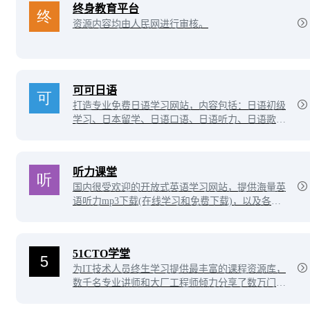
终身教育平台
资源内容均由人民网进行审核。
可可日语
打造专业免费日语学习网站，内容包括：日语初级
学习、日本留学、日语口语、日语听力、日语歌
曲、日语听力、日语能力考试以及日语文化。
听力课堂
国内很受欢迎的开放式英语学习网站，提供海量英
语听力mp3下载(在线学习和免费下载)，以及各种
免费学英语资料，让您迅速提升英语水平，攻克英
语学习难关。
51CTO学堂
为IT技术人员终生学习提供最丰富的课程资源库，
数千名专业讲师和大厂工程师倾力分享了数万门在
线视频课程，几乎覆盖了IT技术的各个领域：jav