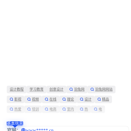
设计教程
学习教育
创意设计
羽兔网
羽兔网网站
影视
视频
在线
理论
设计
精品
热爱
培训
电商
室内
热
电
展开
基本信息
官网：
www*****.cn