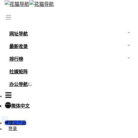
首页
/
网站
/
羽兔网
网址导航
最新收录
排行榜
社媒矩阵
办公导航
简体中文
0
0
提交产品
羽兔网
登录