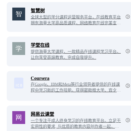
a、python、php、c、前端、数据库、区块链、运维
等，帮助每个渴望成长的IT技术工程师技能提升，
智慧树
学有所成！
全球大型的学分课程运营服务平台，在线教育平台
拥有海量大学高品质课程，网络教育在线完美支持
跨校授课，学分认证，名师名课名校，在线互动教
育学堂，体验VIP级课程学习，让你成为学堂中的
MVP。
学堂在线
提供海量大学课程，一款精品在线课程学习平台。
让你享受高端教育。完成自我提升。
Coursera
在Google、IBM和Meta等行业领导者提供的在线课
程中学习新的工作技能。获得密歇根大学、宾夕法
尼亚大学、帝国理工学院等的顶级学位，促进您的
职业发展。
网易云课堂
一个专注于成人终身学习的在线教育平台。立足于
实用性的要求, 与优质的教育内容创作者一起，为