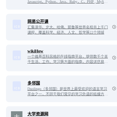
Javascript、Python，Java，Ruby，C，PHP , MySQL
等各种编程语言的基础知识。 同时本站中也提供了
大量的在线实例，通过实例，您可以更好的学习编
程。
网易公开课
汇集清华、北大、哈佛、耶鲁等世界名校共上千门
课程，覆盖科学、经济、人文、哲学等22个领域
wikiHow
一个维基百科风格的在线指南平台，提供数千个关
于生活、工作、学习等方面的指南，内容详尽易
懂，涵盖了各种主题和领域。用户可以自由地查
看、编辑和创建指南，为其他用户提供有用的信息
和知识。该平台致力于帮助人们解决各种问题，并
让知识分享变得更加轻松和便捷。
多邻国
Duolingo（多邻国）是世界上最受欢迎的语言学习
平台之一，不同于我们常见的学习外语的枯燥方
法，多邻国提供了一种全新的寓教于乐的外语学习
新方式，让你如同玩游戏般的学习外语，在玩的过
程中掌握新单词、短语和语法。
大学资源网