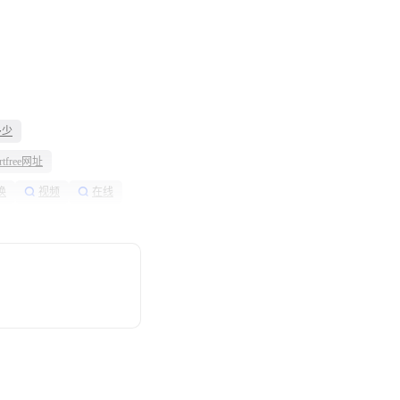
是多少
ertfree网址
换
视频
在线