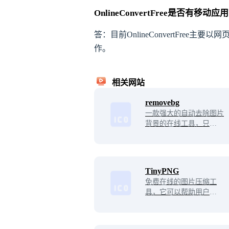
OnlineConvertFree是否有移动应
答：目前OnlineConvertFr
作。
相关网站
removebg
一款强大的自动去除图片
背景的在线工具，只需要
上传图片，自动帮你去掉
背景留下主体，几秒钟的
功夫就能得到一张透明背
景的照片。
TinyPNG
免费在线的图片压缩工
具，它可以帮助用户快速
地压缩PNG和JPEG格式
的图片，以减小文件大
小，提高网站的加载速