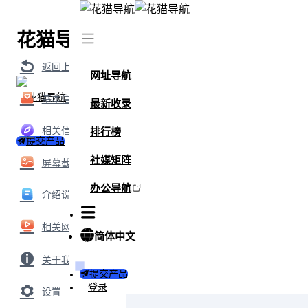
花猫导航
首页
/
网站
/
OnlineConvertFree
返回上级
网址导航
基本信息
最新收录
相关信息
排行榜
提交产品
社媒矩阵
屏幕截图
办公导航
介绍说明
相关网站
简体中文
关于我们
提交产品
登录
设置