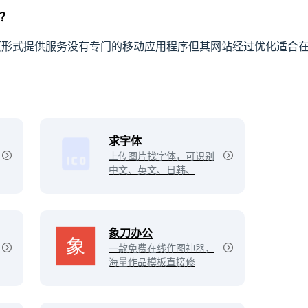
用？
ee主要以网页形式提供服务没有专门的移动应用程序但其网站经过优化适
求字体
上传图片找字体，可识别
中文、英文、日韩、书法
等多种字体。
象刀办公
一款免费在线作图神器，
海量作品模板直接修改文
字就能出图，快速一键出
图。提供PPT模板、简历
模板、拼图、电商图、广