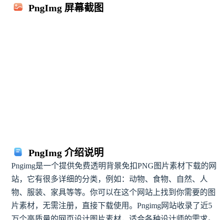
PngImg 屏幕截图
png素材图片下载
png素材网站大全
png图片素材下载
免抠图的素材网站
pngimg网址
设计素材下载网站
免费设计素材网站
设计师必备的网站
pngimg网站
png素材网站
png图片下载
png透明图片
png图像下载
png下载网站
设计素材网站
png图片
png图像
免抠元素网
png素材
背景图片
透明背景
图片素材
素材网站
设计素材
背景图
设计师
png
搜索
查看更多搜索
PngImg 介绍说明
Pngimg是一个提供免费透明背景免扣PNG图片素材下载的网
站，它有很多详细的分类，例如：动物、食物、自然、人
物、服装、家具等等。你可以在这个网站上找到你需要的图
片素材，无需注册，直接下载使用。Pngimg网站收录了近5
万个高质量的网页设计图片素材，适合各种设计师的需求。