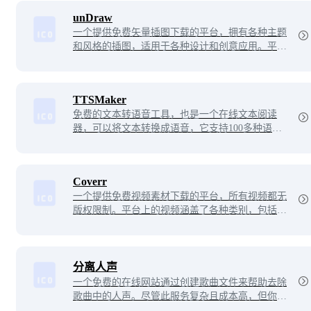
户分享。平台具有强大的搜索和筛选功能，让用户
unDraw
轻松找到所需的图标素材。
一个提供免费矢量插图下载的平台，拥有各种主题
和风格的插图，适用于各种设计和创意应用。平台
提供了现成的插图模板和颜色方案，让用户能够轻
松地自定义和调整插图，同时也支持导出为SVG或
PNG等格式。所有插图都是免费的，并且可以用于
TTSMaker
个人和商业用途。
免费的文本转语音工具，也是一个在线文本阅读
器，可以将文本转换成语音，它支持100多种语言
和多种语音风格
Coverr
一个提供免费视频素材下载的平台，所有视频都无
版权限制。平台上的视频涵盖了各种类别，包括自
然风景、城市建筑、人物活动等，适合于个人和商
业用途。用户可以轻松搜索、浏览和下载高质量的
视频素材，同时也可以通过上传自己的视频素材与
其他用户分享。
分离人声
一个免费的在线网站通过创建歌曲文件来帮助去除
歌曲中的人声。尽管此服务复杂且成本高，但你仍
然可以完全免费使用它，处理通常需要10秒左右。