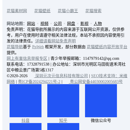
花猫素材网
花猫壁纸
花猫小霸王
花猫搜索
网站地图：
网站
视频
公司
网盘
影视
人物
免责声明：花猫导航所展示的内容来源于互联网公开资源，仅供参
考，用户在使用时请遵守相关法律法规，本站不承担因内容使用引
发的法律责任。
详细请看网站免责声明
花猫导航
基于
PpWeb
框架开发，部分数据由
花猫壁纸内容开放平台
提供。
网上有害信息举报专区
| 青少年举报邮箱：1147979142@qq.com
联系电话：17328791538 | 办公地址：深圳市光明区马田街道禾湾社
区中粮云景广场第5栋1317
©2020-2026
深圳元次元信息科技有限公司
|
SEO技术支持：米维
网络
|
粤ICP备2024294221号-2
|
粤公网安备44030002005683号
抖音
知乎
微信公众号