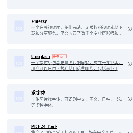
Videezy
一个在线视频库，提供高清、无版权的视频素材下
载和分享服务。平台收录了数千个专业摄影师和爱
好者制作的视频素材，包括自然风光、城市风景、
人物动作等多个类别。用户可以免费或付费下载并
使用这些视频素材，也可以上传自己制作的视频素
Unsplash
免费商用
材与其他用户分享。
一个提供免费高质量图片的网站，成立于2013年。
用户可以自由下载和使用这些图片，包括商业用
途，无需支付费用或申请许可。它覆盖了自然、城
市、人物等多种主题，是设计师、博主等创意工作
者的重要资源。
求字体
上传图片找字体，可识别中文、英文、日韩、书法
等多种字体。
PDF24 Tools
集合了20多个常用的PDF工具，好在完全免费且无