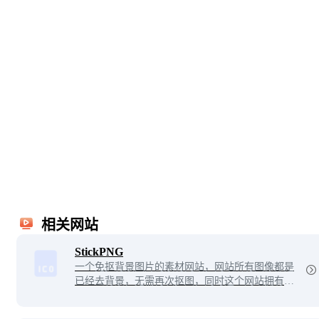
相关网站
StickPNG
一个免抠背景图片的素材网站，网站所有图像都是
已经去背景，无需再次抠图，同时这个网站拥有多
种流行常用的分类资源，目前已有数28000+张透明
PNG背景图像免费下载。