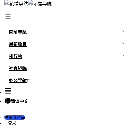
首页
/
网站
/
PngImg
网址导航
最新收录
排行榜
社媒矩阵
办公导航
简体中文
0
0
提交产品
PngImg
登录