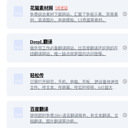
花猫素材网
5年老站
免费综合素材下载网站，汇聚了免抠元素、背景素
材、高清图片、电商模板、UI界面等素材。
DeepL翻译
做外贸工作必备翻译网站，比百度翻译还好用的在
线翻译网站，唯一缺点就是国内访问很慢。
轻松传
只需打开网页，手机、电脑、平板... 跨设备快速传
文件、传文本、传屏幕、传实时视频，64T超大文
件传输，无限速无扫描。
百度翻译
提供即时免费200+语言翻译服务，有文本翻译、文
档翻译、图片翻译等功能。