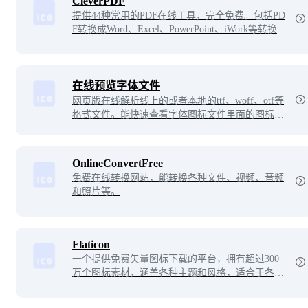
CleverPDF
提供44种常用的PDF在线工具，完全免费。包括PD
F转换成Word、Excel、PowerPoint、iWork等转换功
能，以及PDF合并拆分，加密PDF，解密PDF，压
缩PDF等。所有功能简单易用，只需上传源文件，
下载输出文件即可。
在线预览字体文件
网页版在线解析线上的或者本地的ttf、woff、otf等
格式文件。能快速查看字体图标文件里面的图标样
式，无需安装即可在线预览。
OnlineConvertFree
免费在线转换网站，能转换各种文件、视频、音频
和照片等。
Flaticon
一个提供免费矢量图标下载的平台，拥有超过300
万个图标素材，涵盖各种主题和风格，适合于各种
应用场景。用户可以免费下载、修改和使用这些图
标素材，同时也可以上传自己的图标素材与其他用