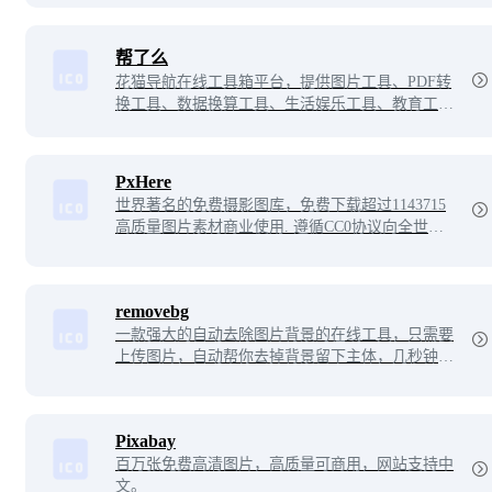
帮了么
花猫导航在线工具箱平台，提供图片工具、PDF转
换工具、数据换算工具、生活娱乐工具、教育工
具、文本工具、文档转换工具、开发工具、视频工
具等在线服务，让你工作生活皆无忧。
PxHere
世界著名的免费摄影图库，免费下载超过1143715
高质量图片素材商业使用. 遵循CC0协议向全世界
分享你的摄影作品。
removebg
一款强大的自动去除图片背景的在线工具，只需要
上传图片，自动帮你去掉背景留下主体，几秒钟的
功夫就能得到一张透明背景的照片。
Pixabay
百万张免费高清图片，高质量可商用，网站支持中
文。