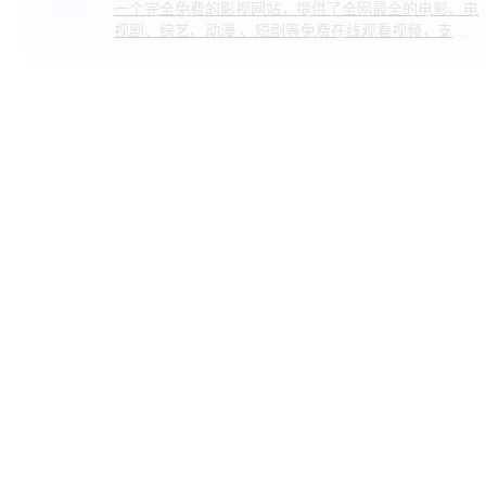
一个完全免费的影视网站，提供了全网最全的电影、电
视剧、综艺、动漫 、短剧等免费在线观看视频，支持
多设备观看，在线播放速度超快，所有片源都是超清以
上画质。每日更新不断，随时随地畅享视频体验！