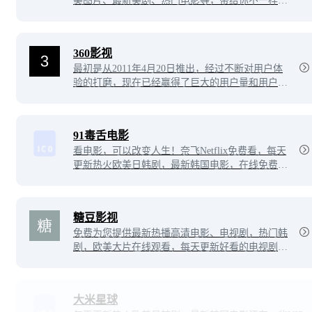
美图片、最新美剧、热门电影等，带给你不一样的
网络观影冲浪体验。
360影视
最初是从2011年4月20日推出，经过不断对用户体
验的打磨，现在已经赢得了巨大的用户量和用户口
碑，成为用户选择视频的主要网站。
91毒舌电影
看电影，可以改变人生！奈飞Netflix免费看，每天
更新热火欧美日韩剧，最新韩国电影，在线免费电
影网，VIP视频免费看！
糖豆影视
免费为您提供最新热播高清电影、电视剧，热门韩
剧，欧美大片在线观看，每天更新好看的电视剧，
最新综艺秀，明星信息与相关电影电视剧，影视大
全电影网同时提供电影电视剧演员表，角色等相关
内容，影视大全高清影院是影视爱好者们的电影家
大米星球
园！