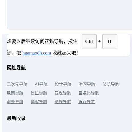
想要以后继续访问花猫导航，按住
Ctrl
+
D
键，把
huamaodh.com
收藏起来吧！
网址导航
二次元导航
AI导航
设计导航
学习导航
站长导航
电商导航
摸鱼导航
变现导航
自媒体导航
海外导航
博客导航
影视导航
银行导航
最新收录