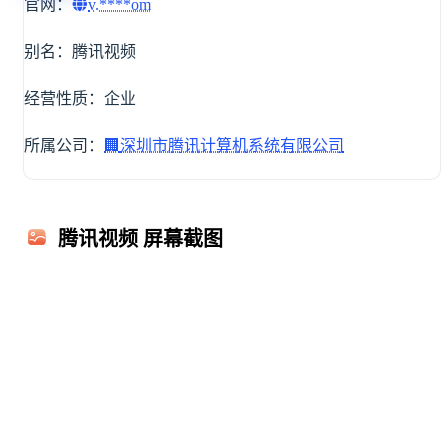
腾讯视频网页版入口
腾讯视频网址是多少
官网：
v.****om
在线视频媒体平台
腾讯视频官网入口
电影在线观看网站
别名：
腾讯视频
腾讯视频网站网址
线上看剧网站推荐
腾讯视频官方网站
经营性质：企业
腾讯视频网站入口
腾讯视频官方入口
在线看剧的网站
看电视剧的网站
电视剧在线网站
腾讯视频网页版
所属公司：
🏢
深圳市腾讯计算机系统有限公司
腾讯视频官网
腾讯视频网站
影视在线网站
在线观看电影
线上电影平台
在线看剧网站
腾讯视频 屏幕截图
腾讯视频网址
影视网站大全
电影在线观看
看电影的平台
影视在线看
在线看电影
看电影网站
在线观看
在线视频
在线看剧
影视名站
电影网站
影视网站
看电影
视频
腾讯
在线
产品
满足
观看