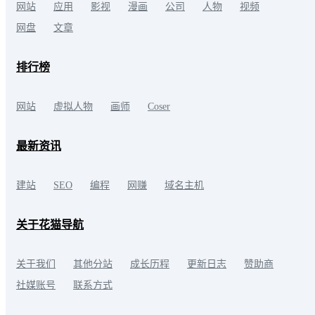
网站
应用
影视
漫画
公司
人物
视频
网盘
文章
排行榜
网站
虚拟人物
画师
Coser
最新资讯
建站
SEO
编程
网赚
域名主机
关于花猫导航
关于我们
其他分站
成长历程
更新日志
赞助商
社媒账号
联系方式