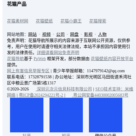
花猫产品
花猫素材网
花猫壁纸
花猫小霸王
花猫搜索
网站地图：
网站
视频
公司
网盘
影视
人物
免责声明：花猫导航所展示的内容来源于互联网公开资源，仅供参
考，用户在使用时请遵守相关法律法规，本站不承担因内容使用引
发的法律责任。
详细请看网站免责声明
花猫导航
基于
PpWeb
框架开发，部分数据由
花猫壁纸内容开放平台
提供。
网上有害信息举报专区
| 青少年举报邮箱：1147979142@qq.com
联系电话：17328791538 | 办公地址：深圳市光明区马田街道禾湾社
区中粮云景广场第5栋1317
©2020-2026
深圳元次元信息科技有限公司
|
SEO技术支持：米维
网络
|
粤ICP备2024294221号-2
|
粤公网安备44030002005683号
抖音
知乎
微信公众号