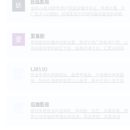
妖狐影视
全网vip影视剧免费在线超清播放平台，免费点播，无
广告无VIP限制！妖狐影视为您提供最新最热的电影、
电视剧、动漫、综艺等资源，免费在线超清播放。
爱看剧
提供最新热播电视剧全集，高评分热门电影排行榜，以
及好看搞笑的综艺节目、经典动漫大全，汇聚全网高分
热门的电影电视剧排行榜方便您追剧！爱看影院致力为
所有影迷们提供最好看的影视剧。
LIBVIO
完全免费的追剧网站，画质党福音，在线播放速度超
快，所有片源都是超清以上画质，再也不担心找不到超
清资源了。
低端影视
提供免费高清在线电影、电视剧、综艺、动漫观看，使
用AI技术智能整理全网资源，简洁界面，丰富资源，
自有字幕组压制部分高码新资源。