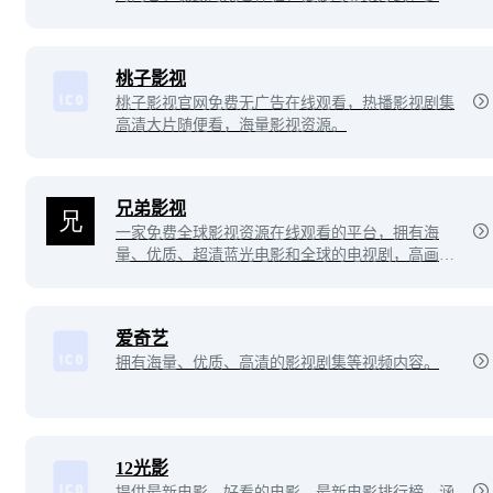
台无缝应用体验以及快捷分享的产品特性，主要满
足用户在线观看视频的需求。
桃子影视
桃子影视官网免费无广告在线观看，热播影视剧集
高清大片随便看，海量影视资源。
兄弟影视
一家免费全球影视资源在线观看的平台，拥有海
量、优质、超清蓝光电影和全球的电视剧，高画质
在线动漫。专业全网收集最新，最好看的电视剧、
高清电影、经典动漫、综艺娱乐节目，兄弟影视以
丰富的内容、极致的观看体验、便捷的高速播放、
爱奇艺
24小时多平台无缝应用体验以及快捷！
拥有海量、优质、高清的影视剧集等视频内容。
12光影
提供最新电影、好看的电影、最新电影排行榜，涵