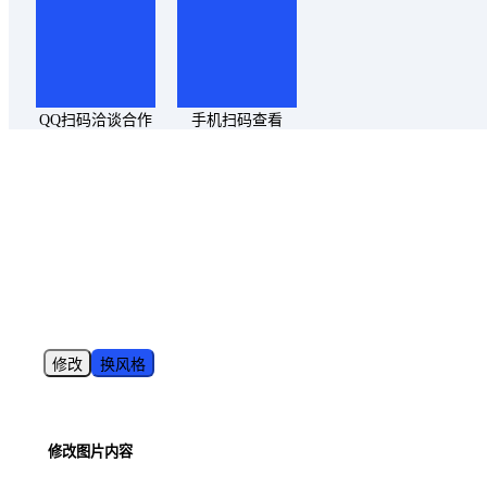
QQ扫码洽谈合作
手机扫码查看
修改
换风格
修改图片内容