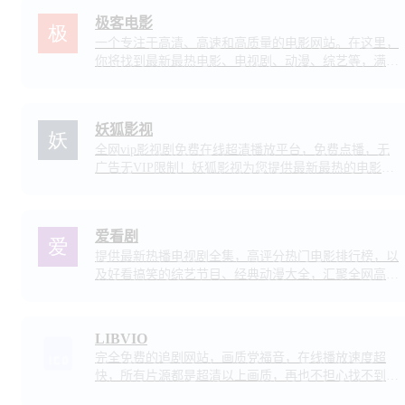
极客电影
一个专注于高清、高速和高质量的电影网站。在这里，
你将找到最新最热电影、电视剧、动漫、综艺等，满足
你对影视热爱陪你畅享好片。
妖狐影视
全网vip影视剧免费在线超清播放平台，免费点播，无
广告无VIP限制！妖狐影视为您提供最新最热的电影、
电视剧、动漫、综艺等资源，免费在线超清播放。
爱看剧
提供最新热播电视剧全集，高评分热门电影排行榜，以
及好看搞笑的综艺节目、经典动漫大全，汇聚全网高分
热门的电影电视剧排行榜方便您追剧！爱看影院致力为
所有影迷们提供最好看的影视剧。
LIBVIO
完全免费的追剧网站，画质党福音，在线播放速度超
快，所有片源都是超清以上画质，再也不担心找不到超
清资源了。