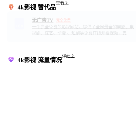
查看
4k影视 替代品
无广告TV
完全免费
一个完全免费的影视网站，提供了全网最全的电影、电
视剧、综艺、动漫 、短剧等免费在线观看视频，支持
多设备观看，在线播放速度超快，所有片源都是超清以
上画质。每日更新不断，随时随地畅享视频体验！
详细
4k影视 流量情况