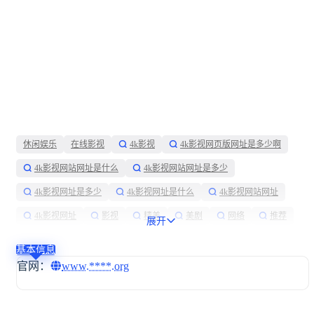
休闲娱乐
在线影视
4k影视
4k影视网页版网址是多少啊
4k影视网站网址是什么
4k影视网站网址是多少
4k影视网址是多少
4k影视网址是什么
4k影视网站网址
4k影视网址
影视
精美
美剧
网络
推荐
展开
图片
电
热
门
美
基本信息
官网：
www.****.org