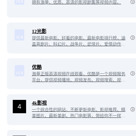
拥有海量、优质、高清的影视剧集等视频内容。
12光影
提供最新电影、好看的电影、最新电影排行榜，涵
盖喜剧片、科幻片、战争片、武侠片、爱情动作
片、等电影大全在线观看或下载，精细分类让您发
现好看的电影大片。看好电影，只选12光影。
优酷
海量正版高清视频在线观看，优酷是一个视频服务
平台，提供视频播放、视频发布、视频搜索、视频
分享等。
4k影视
一个综合性的网站，不断更新电影、影视推荐、精
美图片、最新美剧、热门电影等，带给你不一样的
网络观影冲浪体验。