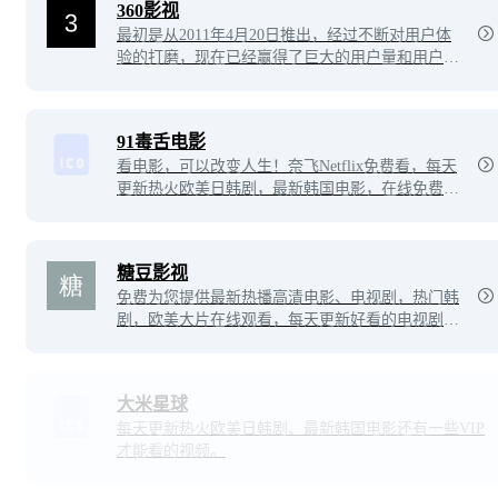
360影视
最初是从2011年4月20日推出，经过不断对用户体
验的打磨，现在已经赢得了巨大的用户量和用户口
碑，成为用户选择视频的主要网站。
91毒舌电影
看电影，可以改变人生！奈飞Netflix免费看，每天
更新热火欧美日韩剧，最新韩国电影，在线免费电
影网，VIP视频免费看！
糖豆影视
免费为您提供最新热播高清电影、电视剧，热门韩
剧，欧美大片在线观看，每天更新好看的电视剧，
最新综艺秀，明星信息与相关电影电视剧，影视大
全电影网同时提供电影电视剧演员表，角色等相关
内容，影视大全高清影院是影视爱好者们的电影家
大米星球
园！
每天更新热火欧美日韩剧、最新韩国电影还有一些VIP
才能看的视频。