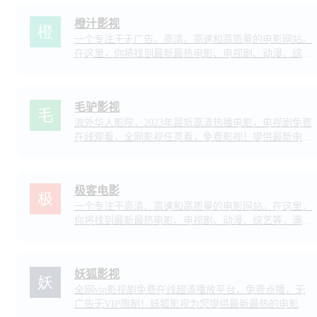
橙汁影视
一个专注于无广告、高清、高速和高质量的电影网站。
在这里，你将找到最新最热电影、电视剧、动漫、综艺
等，满足你对影视热爱陪你畅享好片，免费提供最新完
整版高清流畅电视剧电影，提供想看的无删减影视院作
品，我们将以最快速度提供VIP无广告免费视频播放服
毛驴影视
务!
海外华人影院，2023年最新高清热播电影，电视剧免费
在线观看，全网影视任意看，免费影视！提供最新电视
剧、动漫、综艺、高清电影未删减完整版，无广告在线
观看电影网站，最全的电影电视剧尽在毛驴影视！
极客电影
一个专注于高清、高速和高质量的电影网站。在这里，
你将找到最新最热电影、电视剧、动漫、综艺等，满足
你对影视热爱陪你畅享好片。
妖狐影视
全网vip影视剧免费在线超清播放平台，免费点播，无
广告无VIP限制！妖狐影视为您提供最新最热的电影、